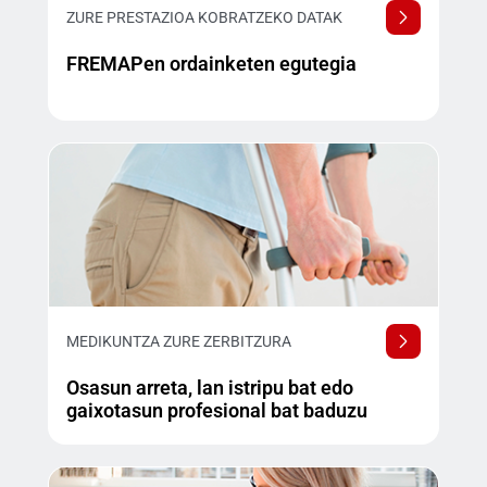
ZURE PRESTAZIOA KOBRATZEKO DATAK
FREMAPen ordainketen egutegia
MEDIKUNTZA ZURE ZERBITZURA
Osasun arreta, lan istripu bat edo
gaixotasun profesional bat baduzu