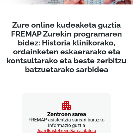
Zure online kudeaketa guztia
FREMAP Zurekin programaren
bidez: Historia klinikorako,
ordainketen eskaerarako eta
kontsultarako eta beste zerbitzu
batzuetarako sarbidea
Zentroen sarea
FREMAP asistentzia-sareari buruzko
informazio guztia
Joan Ikastetxeen Sarea atalera