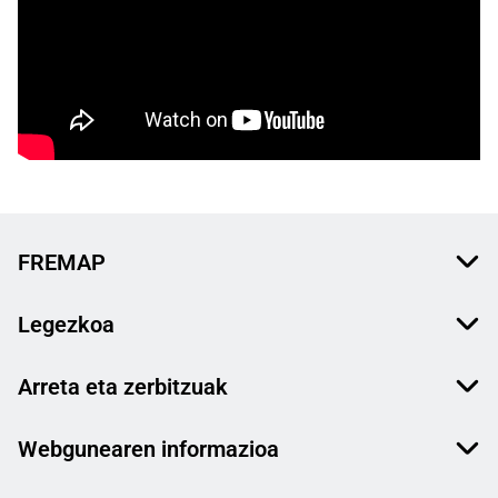
FREMAP
Legezkoa
Arreta eta zerbitzuak
Webgunearen informazioa