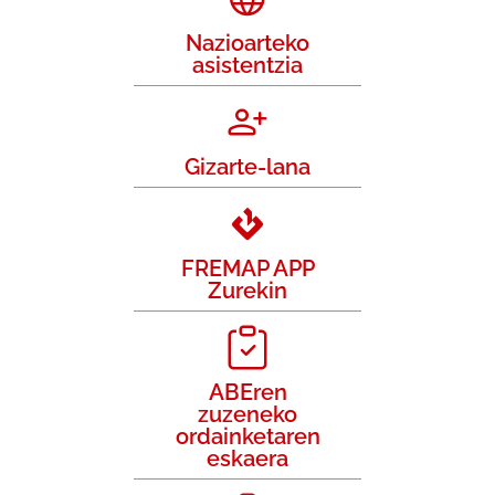
Nazioarteko
asistentzia
Gizarte-lana
FREMAP APP
Zurekin
ABEren
zuzeneko
ordainketaren
eskaera