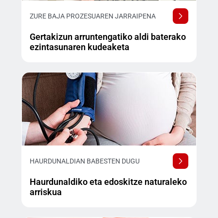
ZURE BAJA PROZESUAREN JARRAIPENA
Gertakizun arruntengatiko aldi baterako
ezintasunaren kudeaketa
HAURDUNALDIAN BABESTEN DUGU
Haurdunaldiko eta edoskitze naturaleko
arriskua