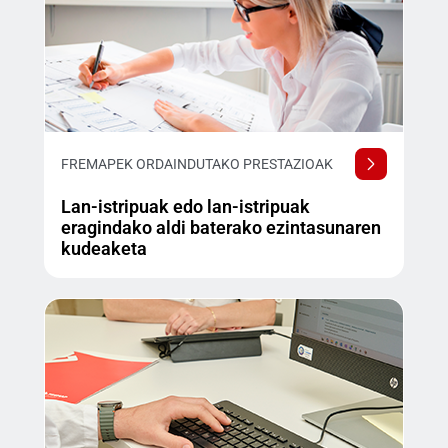
FREMAPEK ORDAINDUTAKO PRESTAZIOAK
Lan-istripuak edo lan-istripuak
eragindako aldi baterako ezintasunaren
kudeaketa