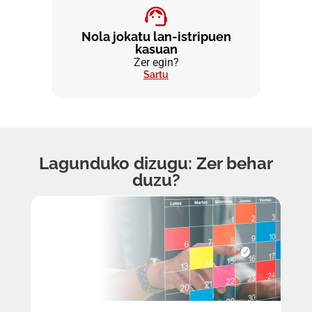
Nola jokatu lan-istripuen
kasuan
Zer egin?
Sartu
Lagunduko dizugu: Zer behar
duzu?