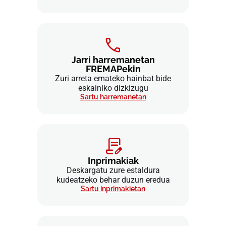
Jarri harremanetan
FREMAPekin
Zuri arreta emateko hainbat bide
eskainiko dizkizugu
Sartu harremanetan
Inprimakiak
Deskargatu zure estaldura
kudeatzeko behar duzun eredua
Sartu inprimakietan