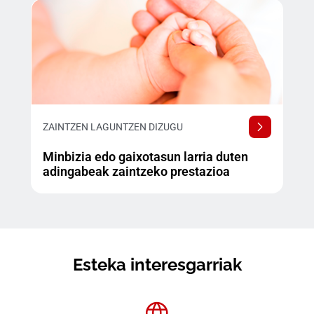
ZAINTZEN LAGUNTZEN DIZUGU
Minbizia edo gaixotasun larria duten
adingabeak zaintzeko prestazioa
Esteka interesgarriak