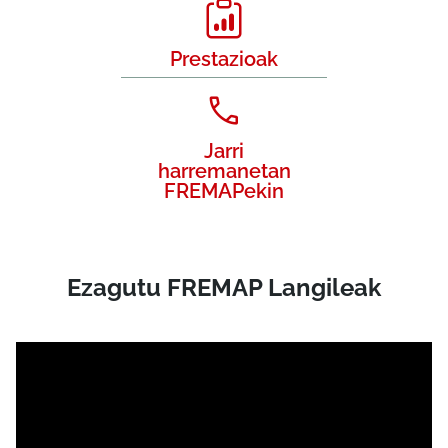
Prestazioak
Jarri
harremanetan
FREMAPekin
Ezagutu FREMAP Langileak