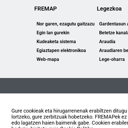
FREMAP
Legezkoa
Nor garen, ezagutu gaitzazu
Gardentasun a
Egin lan gurekin
Betetze kanal
Kudeaketa sistema
Araudia
Egiaztapen elektronikoa
Araudiaren be
Web-mapa
Lege-oharra
Gure cookieak eta hirugarrenenak erabiltzen ditugu
lortzeko, gure zerbitzuak hobetzeko. FREMAPek ez du
edo lagatzen haien baimenik gabe. Cookien erabiler