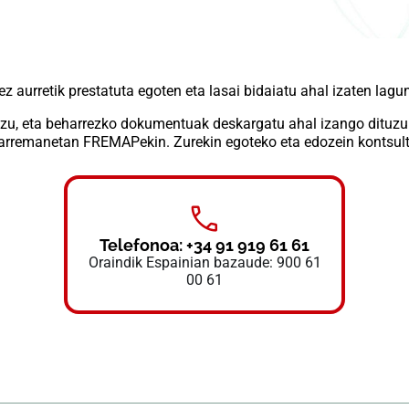
z aurretik prestatuta egoten eta lasai bidaiatu ahal izaten lagu
dituzu, eta beharrezko dokumentuak deskargatu ahal izango dit
 harremanetan FREMAPekin. Zurekin egoteko eta edozein kontsul
Telefonoa: +34 91 919 61 61
Oraindik Espainian bazaude: 900 61
00 61