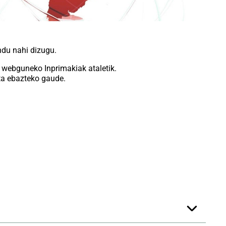
ndu nahi dizugu.
uzu webguneko
Inprimakiak
ataletik.
ta ebazteko gaude.