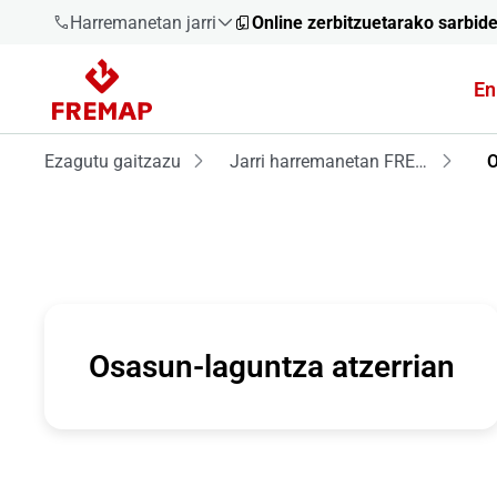
Harremanetan jarri
Online zerbitzuetarako sarbid
En
900 61 00
61
Ezagutu gaitzazu
Jarri harremanetan FREMAPekin
O
+34 91
919 61 61
900 61 00
Osasun-laguntza atzerrian
61