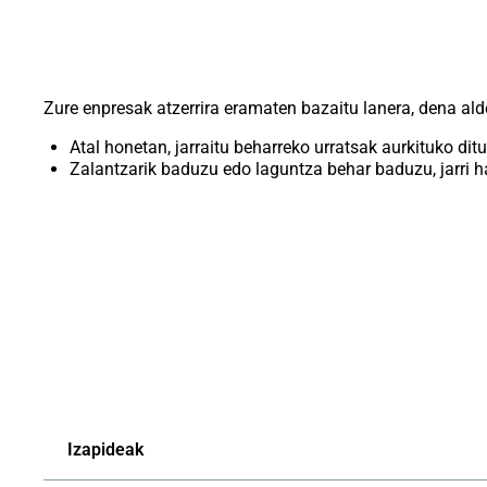
Zure enpresak atzerrira eramaten bazaitu lanera, dena alde
Atal honetan, jarraitu beharreko urratsak aurkituko 
Zalantzarik baduzu edo laguntza behar baduzu, jarri
Izapideak