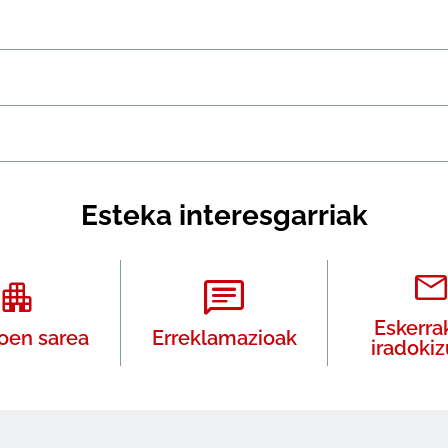
Esteka interesgarriak
Eskerra
oen sarea
Erreklamazioak
iradoki