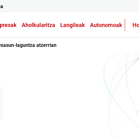
ea
presak
Aholkularitza
Langileak
Autonomoak
Ho
sasun-laguntza atzerrian