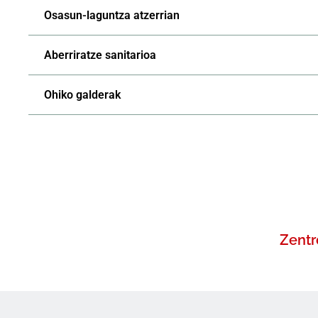
Osasun-laguntza atzerrian
Aberriratze sanitarioa
Ohiko galderak
Zentr