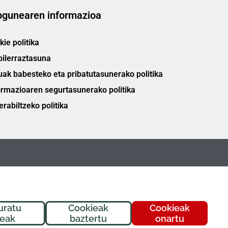
gunearen informazioa
ie politika
bilerraztasuna
uak babesteko eta pribatutasunerako politika
ormazioaren segurtasunerako politika
erabiltzeko politika
uratu
Cookieak
Cookieak
ieak
baztertu
onartu