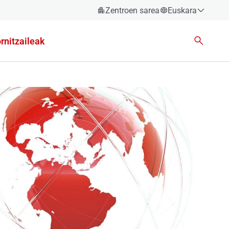
Zentroen sarea
Euskara
Español
rnitzaileak
Català
Euskara
Galego
Valencià
English