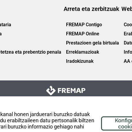
Arreta eta zerbitzuak
Web
taria
FREMAP Contigo
Cook
a
FREMAP Online
Era
Prestazioen gela birtuala
Dat
tetzea eta prebentzio penala
Erreklamazioak
Inf
Iradokizunak
AA 
 kanal honen jarduerari buruzko datuak
 erabiltzaileen datu pertsonalik biltzen
Konfig
ari buruzko informazio gehiago nahi
cook