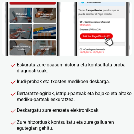
Eskuratu zure osasun-historia eta kontsultatu proba
diagnostikoak.
Irudi-probak eta txosten medikoen deskarga.
Bertaratze-agiriak, istripu-parteak eta bajako eta altako
mediku-parteak eskuratzea.
Deskargatu zure errezeta elektronikoak.
Zure hitzorduak kontsultatu eta zure gailuaren
egutegian gehitu.