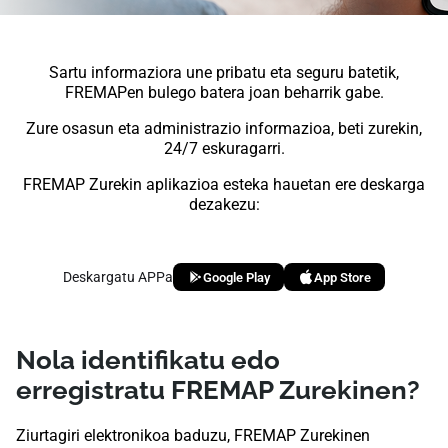
Sartu informaziora une pribatu eta seguru batetik,
FREMAPen bulego batera joan beharrik gabe.
Zure osasun eta administrazio informazioa, beti zurekin,
24/7 eskuragarri.
FREMAP Zurekin aplikazioa esteka hauetan ere deskarga
dezakezu:
Deskargatu APPa
Google Play
App Store
Nola identifikatu edo
erregistratu FREMAP Zurekinen?
Ziurtagiri elektronikoa baduzu, FREMAP Zurekinen