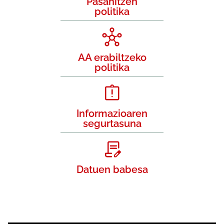
Pasahitzen
politika
AA erabiltzeko
politika
Informazioaren
segurtasuna
Datuen babesa