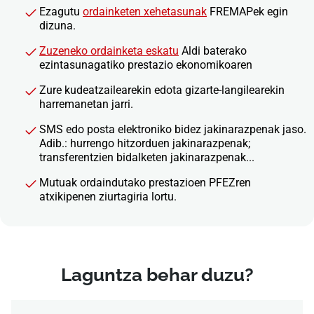
Ezagutu
ordainketen xehetasunak
FREMAPek egin
dizuna.
Zuzeneko ordainketa eskatu
Aldi baterako
ezintasunagatiko prestazio ekonomikoaren
Zure kudeatzailearekin edota gizarte-langilearekin
harremanetan jarri.
SMS edo posta elektroniko bidez jakinarazpenak jaso.
Adib.: hurrengo hitzorduen jakinarazpenak;
transferentzien bidalketen jakinarazpenak...
Mutuak ordaindutako prestazioen PFEZren
atxikipenen ziurtagiria lortu.
Laguntza behar duzu?