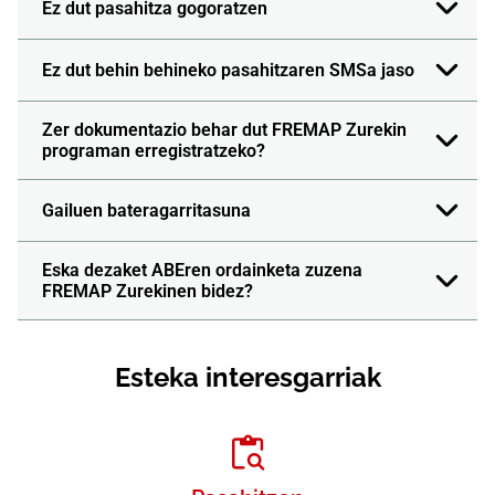
Ez dut pasahitza gogoratzen
Ez dut behin behineko pasahitzaren SMSa jaso
Zer dokumentazio behar dut FREMAP Zurekin
programan erregistratzeko?
Gailuen bateragarritasuna
Eska dezaket ABEren ordainketa zuzena
FREMAP Zurekinen bidez?
Esteka interesgarriak