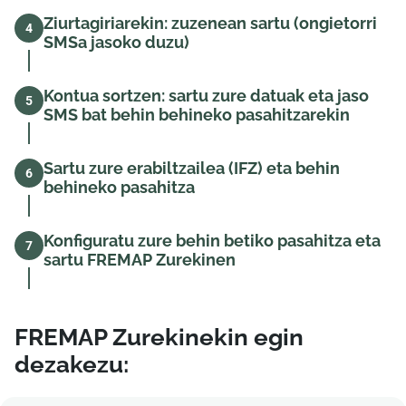
Ziurtagiriarekin: zuzenean sartu (ongietorri
4
SMSa jasoko duzu)
Kontua sortzen: sartu zure datuak eta jaso
5
SMS bat behin behineko pasahitzarekin
Sartu zure erabiltzailea (IFZ) eta behin
6
behineko pasahitza
Konfiguratu zure behin betiko pasahitza eta
7
sartu FREMAP Zurekinen
FREMAP Zurekinekin egin
dezakezu: