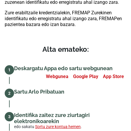
zuzenean identifikatu edo erregistratu ahal izango zara.
Zure erabiltzaile kredentzialekin, FREMAP Zurekinen
identifikatu edo erregistratu ahal izango zara, FREMAPen
pazientea bazara edo izan bazara.
Alta emateko:
Deskargatu Appa edo sartu webgunean
1
Webgunea
Google Play
App Store
Sartu Arlo Pribatuan
2
Identifika zaitez zure ziurtagiri
3
elektronikoarekin
edo sakatu
Sortu zure kontua hemen
.