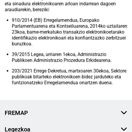
eta sinadura elektronikoaren arloan indarrean dagoen
araudiarekin, bereziki:
910/2014 (EB) Erregelamendua, Europako
Parlamentuarena eta Kontseiluarena, 2014ko uztailaren
23koa, barne-merkatuko transakzio elektronikoetarako
identifikazio elektronikoari eta konfiantzazko zerbitzuei
buruzkoa.
39/2015 Legea, urriaren 1ekoa, Administrazio
Publikoen Administrazio Prozedura Erkidearena.
203/2021 Errege Dekretua, martxoaren 30ekoa, Sektore
publikoak bitarteko elektronikoen bidez jarduteko eta
funtzionatzeko Erregelamendua onartzen duena.
FREMAP
Legezkoa