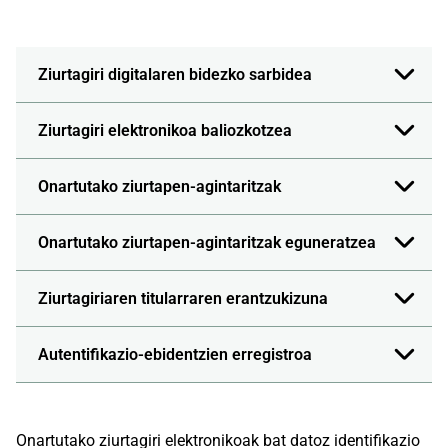
Ziurtagiri digitalaren bidezko sarbidea
Ziurtagiri elektronikoa baliozkotzea
Onartutako ziurtapen-agintaritzak
Onartutako ziurtapen-agintaritzak eguneratzea
Ziurtagiriaren titularraren erantzukizuna
Autentifikazio-ebidentzien erregistroa
Onartutako ziurtagiri elektronikoak bat datoz identifikazio