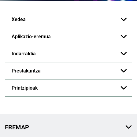
Xedea
Aplikazio-eremua
Indarraldia
Prestakuntza
Printzipioak
FREMAP