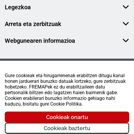
Legezkoa
Arreta eta zerbitzuak
Webgunearen informazioa
Gure cookieak eta hirugarrenenak erabiltzen ditugu kanal
honen jarduerari buruzko datuak lortzeko, gure zerbitzuak
hobetzeko. FREMAPek ez du erabiltzaileen datu
pertsonalik biltzen edo lagatzen haien baimenik gabe.
Cookien erabilerari buruzko informazio gehiago nahi
baduzu, bisitatu gure Cookie Politika.
Cookieak onartu
Cookieak baztertu