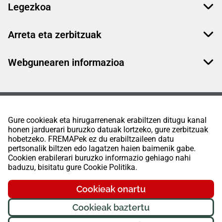
Legezkoa
Arreta eta zerbitzuak
Webgunearen informazioa
Gure cookieak eta hirugarrenenak erabiltzen ditugu kanal
honen jarduerari buruzko datuak lortzeko, gure zerbitzuak
hobetzeko. FREMAPek ez du erabiltzaileen datu
pertsonalik biltzen edo lagatzen haien baimenik gabe.
Cookien erabilerari buruzko informazio gehiago nahi
baduzu, bisitatu gure Cookie Politika.
Cookieak onartu
Cookieak baztertu