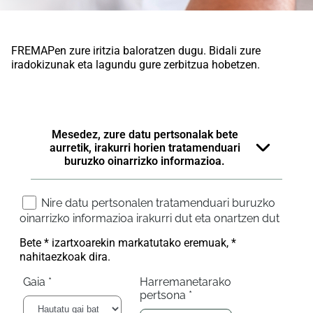
FREMAPen zure iritzia baloratzen dugu. Bidali zure
iradokizunak eta lagundu gure zerbitzua hobetzen.