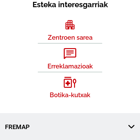
Esteka interesgarriak
Zentroen sarea
Erreklamazioak
Botika-kutxak
FREMAP