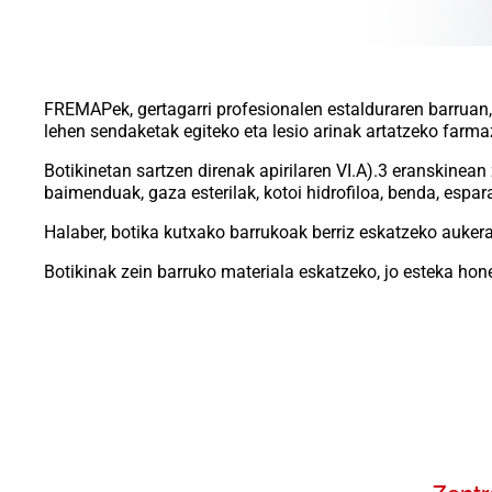
FREMAPek, gertagarri profesionalen estalduraren barruan, 
lehen sendaketak egiteko eta lesio arinak artatzeko farma
Botikinetan sartzen direnak apirilaren VI.A).3 eranskinea
baimenduak, gaza esterilak, kotoi hidrofiloa, benda, espara
Halaber, botika kutxako barrukoak berriz eskatzeko aukera e
Botikinak zein barruko materiala eskatzeko, jo esteka hon