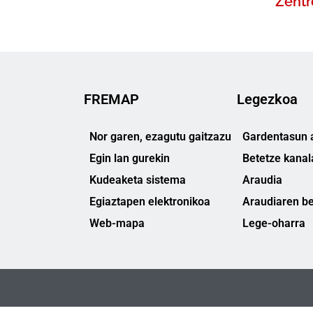
Zentr
FREMAP
Legezkoa
Nor garen, ezagutu gaitzazu
Gardentasun a
Egin lan gurekin
Betetze kanal
Kudeaketa sistema
Araudia
Egiaztapen elektronikoa
Araudiaren be
Web-mapa
Lege-oharra