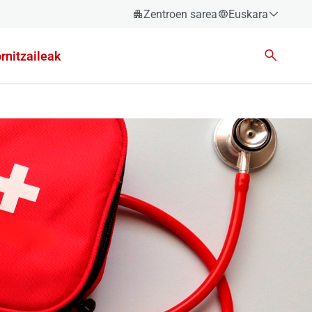
Zentroen sarea
Euskara
Español
rnitzaileak
Català
Euskara
Galego
Valencià
English