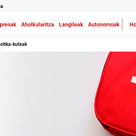
ea
presak
Aholkularitza
Langileak
Autonomoak
Ho
otika-kutxak