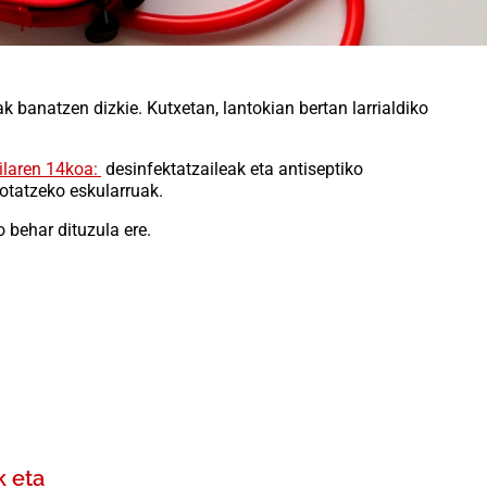
 banatzen dizkie. Kutxetan, lantokian bertan larrialdiko
ilaren 14koa:
desinfektatzaileak eta antiseptiko
botatzeko eskularruak.
o behar dituzula ere.
k eta