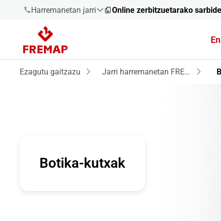
Harremanetan jarri
Online zerbitzuetarako sarbid
En
900 61 00
61
Ezagutu gaitzazu
Jarri harremanetan FREMAPekin
B
+34 91
919 61 61
900 61 00
Botika-kutxak
61