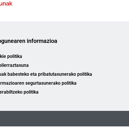
zunak
gunearen informazioa
ie politika
bilerraztasuna
uak babesteko eta pribatutasunerako politika
ormazioaren segurtasunerako politika
erabiltzeko politika