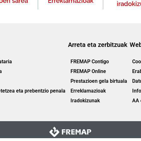
oen sarea
Erreklamazioak
iradoki
Arreta eta zerbitzuak
Web
taria
FREMAP Contigo
Cook
a
FREMAP Online
Era
Prestazioen gela birtuala
Dat
tetzea eta prebentzio penala
Erreklamazioak
Inf
Iradokizunak
AA 