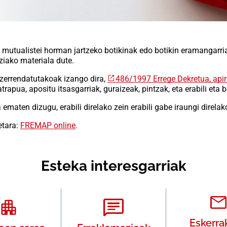
mutualistei horman jartzeko botikinak edo botikin eramangarriak
ziako materiala dute.
n zerrendatutakoak izango dira,
486/1997 Errege Dekretua, apir
trapua, apositu itsasgarriak, guraizeak, pintzak, eta erabili eta 
maten dizugu, erabili direlako zein erabili gabe iraungi direlak
etara:
FREMAP online
.
Esteka interesgarriak
Eskerra