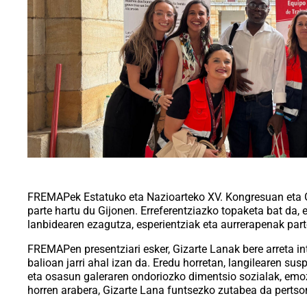
FREMAPek Estatuko eta Nazioarteko XV. Kongresuan eta Gi
parte hartu du Gijonen. Erreferentziazko topaketa bat da, e
lanbidearen ezagutza, esperientziak eta aurrerapenak par
FREMAPen presentziari esker, Gizarte Lanak bere arreta i
balioan jarri ahal izan da. Eredu horretan, langilearen su
eta osasun galeraren ondoriozko dimentsio sozialak, emozi
horren arabera, Gizarte Lana funtsezko zutabea da perts