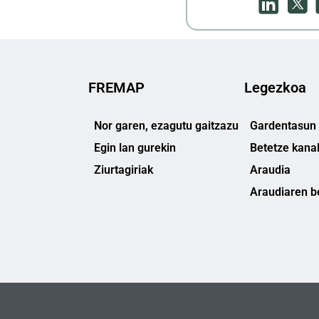
FREMAP
Legezkoa
Nor garen, ezagutu gaitzazu
Gardentasun 
Egin lan gurekin
Betetze kana
Ziurtagiriak
Araudia
Araudiaren b