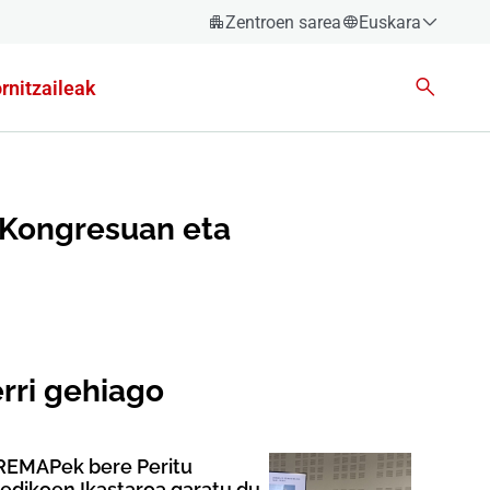
Zentroen sarea
Euskara
Español
rnitzaileak
Català
Euskara
Galego
Valencià
 Kongresuan eta
English
rri gehiago
REMAPek bere Peritu
edikoen Ikastaroa garatu du