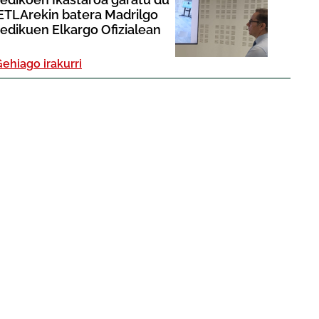
ETLArekin batera Madrilgo
edikuen Elkargo Ofizialean
ehiago irakurri