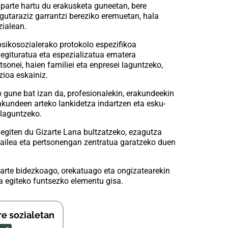
arte hartu du erakusketa guneetan, bere
gutaraziz garrantzi bereziko eremuetan, hala
zialean.
sikosozialerako protokolo espezifikoa
gituratua eta espezializatua ematera
sonei, haien familiei eta enpresei laguntzeko,
zioa eskainiz.
 gune bat izan da, profesionalekin, erakundeekin
rakundeen arteko lankidetza indartzen eta esku-
 laguntzeko.
 egiten du Gizarte Lana bultzatzeko, ezagutza
itzailea eta pertsonengan zentratua garatzeko duen
zarte bidezkoago, orekatuago eta ongizatearekin
a egiteko funtsezko elementu gisa.
re sozialetan