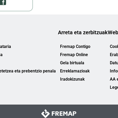
Arreta eta zerbitzuak
Web
ataria
Fremap Contigo
Cook
la
Fremap Online
Erab
Gela birtuala
Datu
etetzea eta prebentzio penala
Erreklamazioak
Info
Iradokizunak
AA e
Leg