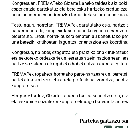
Kongresuan, FREMAPeko Gizarte Laneko taldeak aktiboki p
esperientzia partekatuz eta bere esku hartzeko eredua eza
nola lan istripuen ondoriozko larrialdietako arreta psikoso
Testuinguru horretan, FREMAPek garatutako esku hartze p
nabarmendu da, konplexutasun handiko egoerei erantzun e
bideratuta. Eredu horrek aukera ematen du kaltetutako pert
une bereziki kritikoetan laguntza, orientazioa eta koordina
Kongresua, halaber, ezagutza eta praktika onak trukatzeko
eta sektoreko ordezkariekin, estatuan zein nazioartean, e
hartze sozialaren etengabeko hobekuntzan aurrera egiten
FREMAPek topaketa horretako parte-hartzearekin, berretsi
partekatua sortzeko eta arreta profesional zorrotza, berr
konpromisoa.
Hor parte hartuz, Gizarte Lanaren balioa sendotzen du, gi
eta eskubide sozialekin konprometituago baterantz aurrer
Parteka gaitzazu sa