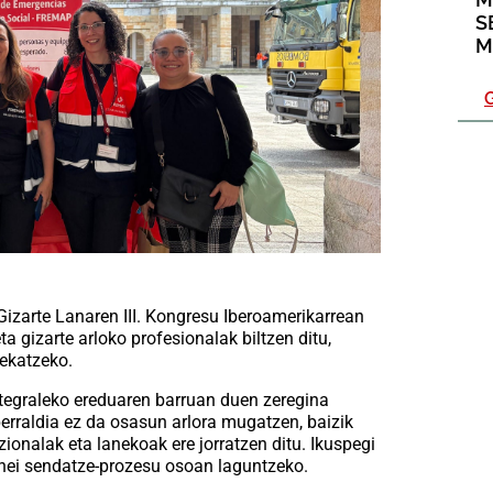
S
M
G
zarte Lanaren III. Kongresu Iberoamerikarrean
ta gizarte arloko profesionalak biltzen ditu,
tekatzeko.
ntegraleko ereduaren barruan duen zeregina
sperraldia ez da osasun arlora mugatzen, baizik
onalak eta lanekoak ere jorratzen ditu. Ikuspegi
onei sendatze-prozesu osoan laguntzeko.