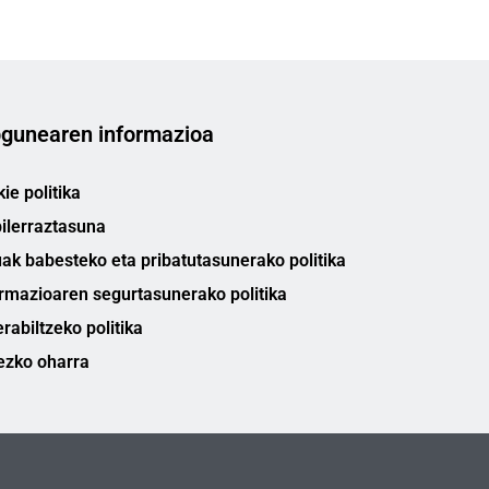
gunearen informazioa
ie politika
ilerraztasuna
ak babesteko eta pribatutasunerako politika
rmazioaren segurtasunerako politika
rabiltzeko politika
ezko oharra