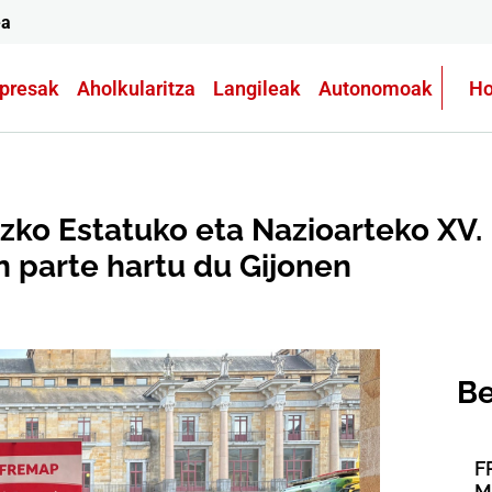
ea
presak
Aholkularitza
Langileak
Autonomoak
Ho
zko Estatuko eta Nazioarteko XV.
n parte hartu du Gijonen
Be
F
M