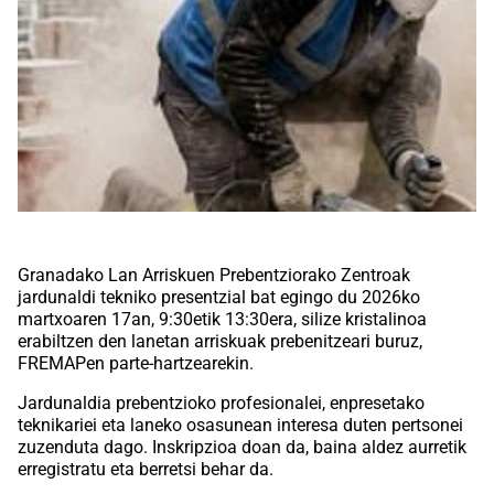
Granadako Lan Arriskuen Prebentziorako Zentroak
jardunaldi tekniko presentzial bat egingo du 2026ko
martxoaren 17an, 9:30etik 13:30era, silize kristalinoa
erabiltzen den lanetan arriskuak prebenitzeari buruz,
FREMAPen parte-hartzearekin.
Jardunaldia prebentzioko profesionalei, enpresetako
teknikariei eta laneko osasunean interesa duten pertsonei
zuzenduta dago. Inskripzioa doan da, baina aldez aurretik
erregistratu eta berretsi behar da.