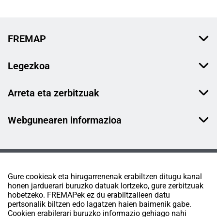
FREMAP
Legezkoa
Arreta eta zerbitzuak
Webgunearen informazioa
Gure cookieak eta hirugarrenenak erabiltzen ditugu kanal
honen jarduerari buruzko datuak lortzeko, gure zerbitzuak
hobetzeko. FREMAPek ez du erabiltzaileen datu
pertsonalik biltzen edo lagatzen haien baimenik gabe.
Cookien erabilerari buruzko informazio gehiago nahi