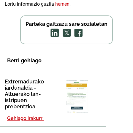
​Lortu informazio guztia
hemen
.
Parteka gaitzazu sare sozialetan
Berri gehiago
Extremadurako
jardunaldia -
Altuerako lan-
istripuen
prebentzioa​
Gehiago irakurri