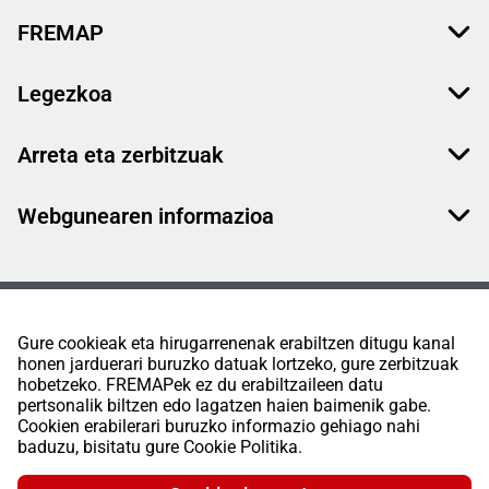
FREMAP
Legezkoa
Arreta eta zerbitzuak
Webgunearen informazioa
Gure cookieak eta hirugarrenenak erabiltzen ditugu kanal
honen jarduerari buruzko datuak lortzeko, gure zerbitzuak
hobetzeko. FREMAPek ez du erabiltzaileen datu
pertsonalik biltzen edo lagatzen haien baimenik gabe.
Cookien erabilerari buruzko informazio gehiago nahi
baduzu, bisitatu gure Cookie Politika.