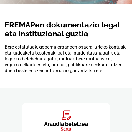
FREMAPen dokumentazio legal
eta instituzional guztia
Bere estatutuak, gobernu organoen osaera, urteko kontuak
eta kudeaketa txostenak, bai eta, gardentasunagatik eta
legezko betebeharragatik, mutuak bere mutualisten,
enpresa elkartuen eta, oro har, publikoaren eskura jartzen
duen beste edozein informazio garrantzitsu ere.
Araudia betetzea
Sartu