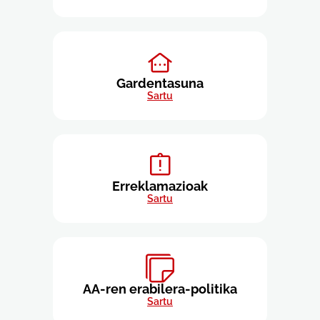
Gardentasuna
Sartu
Erreklamazioak
Sartu
AA-ren erabilera-politika
Sartu