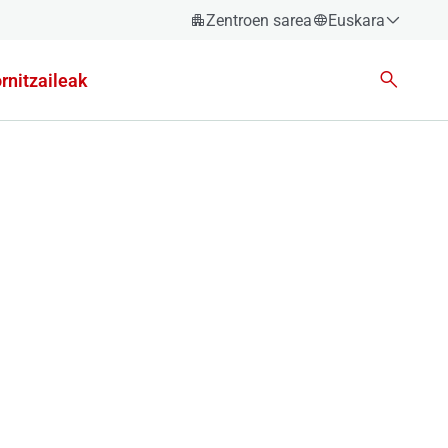
Zentroen sarea
Euskara
Español
rnitzaileak
Català
Euskara
Galego
Valencià
English