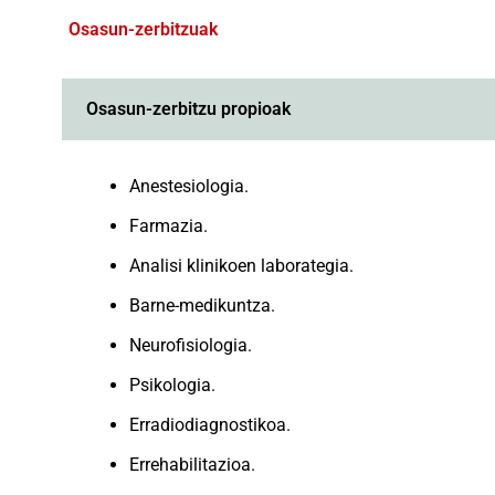
Osasun-zerbitzuak
Osasun-zerbitzu propioak
Anestesiologia.
Farmazia.
Analisi klinikoen laborategia.
Barne-medikuntza.
Neurofisiologia.
Psikologia.
Erradiodiagnostikoa.
Errehabilitazioa.