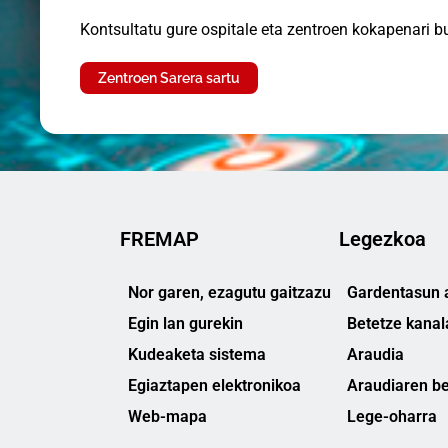
Kontsultatu gure ospitale eta zentroen kokapenari b
Zentroen Sarera sartu
FREMAP
Legezkoa
Nor garen, ezagutu gaitzazu
Gardentasun a
Egin lan gurekin
Betetze kanal
Kudeaketa sistema
Araudia
Egiaztapen elektronikoa
Araudiaren be
Web-mapa
Lege-oharra