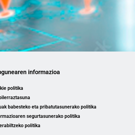
gunearen informazioa
ie politika
bilerraztasuna
uak babesteko eta pribatutasunerako politika
ormazioaren segurtasunerako politika
erabiltzeko politika