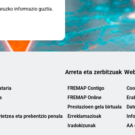
uruzko informazio guztia.
Arreta eta zerbitzuak
Web
taria
FREMAP Contigo
Cook
a
FREMAP Online
Era
Prestazioen gela birtuala
Dat
tetzea eta prebentzio penala
Erreklamazioak
Inf
Iradokizunak
AA 