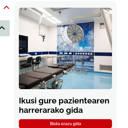
Ikusi gure pazientearen
harrerarako gida
Bisita ezazu gida