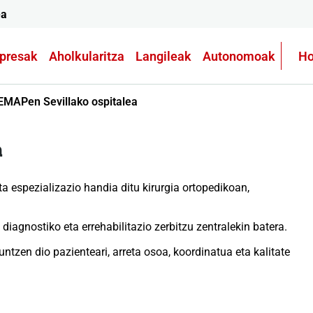
ea
presak
Aholkularitza
Langileak
Autonomoak
Ho
EMAPen Sevillako ospitalea
a
 espezializazio handia ditu kirurgia ortopedikoan,
diagnostiko eta errehabilitazio zerbitzu zentralekin batera.
ntzen dio pazienteari, arreta osoa, koordinatua eta kalitate