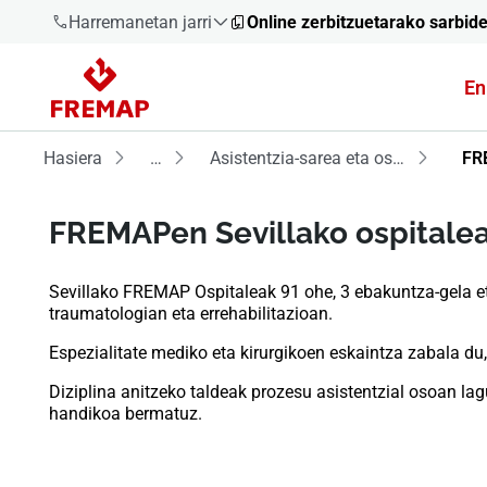
Harremanetan jarri
Online zerbitzuetarako sarbid
En
900 61 00
61
Hasiera
…
Asistentzia-sarea eta osasun-egitura
FR
+34 91
919 61 61
FREMAPen Sevillako ospitale
Sevillako FREMAP Ospitaleak 91 ohe, 3 ebakuntza-gela eta
traumatologian eta errehabilitazioan.
900 61 00
Espezialitate mediko eta kirurgikoen eskaintza zabala du, 
61
Diziplina anitzeko taldeak prozesu asistentzial osoan lagu
handikoa bermatuz.