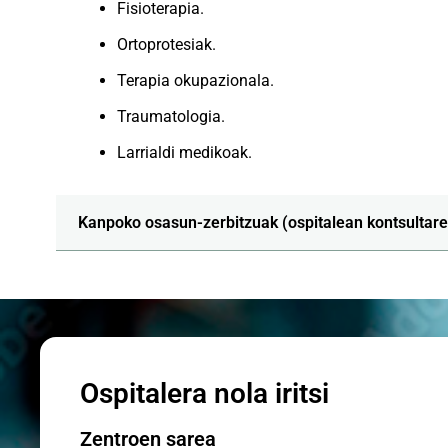
Fisioterapia.
Ortoprotesiak.
Terapia okupazionala.
Traumatologia.
Larrialdi medikoak.
Kanpoko osasun-zerbitzuak (ospitalean kontsultare
Ospitalera nola iritsi
Zentroen sarea