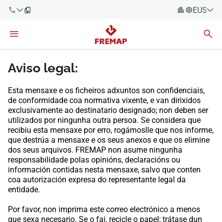
EUSKAR
Español
Català
900 61 00
61
Euskara
Aviso legal:
Galego
+34 91
Esta mensaxe e os ficheiros adxuntos son confidenciais,
919 61 61
Valencià
de conformidade coa normativa vixente, e van dirixidos
Enpresak
exclusivamente ao destinatario designado; non deben ser
English
utilizados por ningunha outra persoa. Se considera que
Aholkularitza
recibiu esta mensaxe por erro, rogámoslle que nos informe,
que destrúa a mensaxe e os seus anexos e que os elimine
Langileak
dos seus arquivos. FREMAP non asume ningunha
900 61 00
responsabilidade polas opinións, declaracións ou
61
información contidas nesta mensaxe, salvo que conten
Autonomoak
coa autorización expresa do representante legal da
entidade.
Hornitzaileak
Por favor, non imprima este correo electrónico a menos
que sexa necesario. Se o fai, recicle o papel; trátase dun