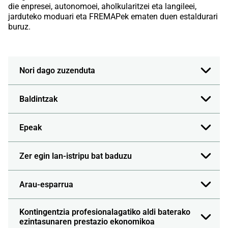
die enpresei, autonomoei, aholkularitzei eta langileei,
jarduteko moduari eta FREMAPek ematen duen estaldurari
buruz.
Nori dago zuzenduta
Baldintzak
Epeak
Zer egin lan-istripu bat baduzu
Arau-esparrua
Kontingentzia profesionalagatiko aldi baterako
ezintasunaren prestazio ekonomikoa