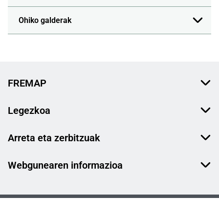
Ohiko galderak
FREMAP
Legezkoa
Arreta eta zerbitzuak
Webgunearen informazioa