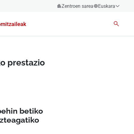
Zentroen sarea
Euskara
Español
rnitzaileak
Català
Euskara
Galego
Valencià
o prestazio
English
behin betiko
zteagatiko