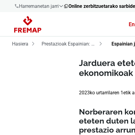
Harremanetan jarri
Online zerbitzuetarako sarbid
En
900 61 00
61
Hasiera
Prestazioak Espainian: motak, baldintzak eta kudeaketa
Espainian 
+34 91
919 61 61
Jarduera etet
ekonomikoak
2023ko urtarrilaren 1etik 
900 61 00
61
Norberaren kon
eteten duten l
prestazio arrun