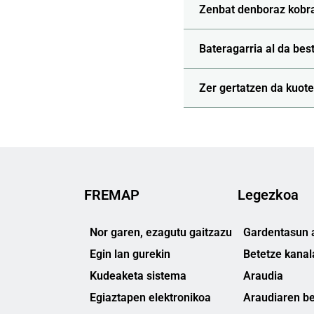
Zenbat denboraz kobra
Bateragarria al da bes
Zer gertatzen da kuot
FREMAP
Legezkoa
Nor garen, ezagutu gaitzazu
Gardentasun a
Egin lan gurekin
Betetze kanal
Kudeaketa sistema
Araudia
Egiaztapen elektronikoa
Araudiaren be