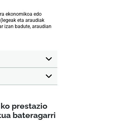
uera ekonomikoa edo
 (legeak eta araudiak
ar izan badute, araudian
iko prestazio
tua bateragarri