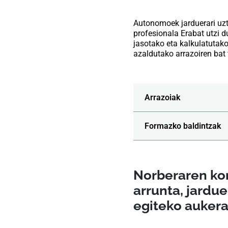
Autonomoek jarduerari uzt
profesionala Erabat utzi d
jasotako eta kalkulatutako
azaldutako arrazoiren bat 
Arrazoiak
Formazko baldintzak
Norberaren kon
arrunta, jardue
egiteko auker