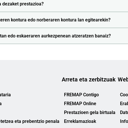
 dezaket prestazioa?
teren kontura edo norberaren kontura lan egitearekin?
etan edo eskaeraren aurkezpenean atzeratzen banaiz?
Arreta eta zerbitzuak
Web
taria
FREMAP Contigo
Cook
a
FREMAP Online
Era
Prestazioen gela birtuala
Dat
tetzea eta prebentzio penala
Erreklamazioak
Inf