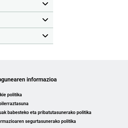
gunearen informazioa
ie politika
bilerraztasuna
uak babesteko eta pribatutasunerako politika
ormazioaren segurtasunerako politika