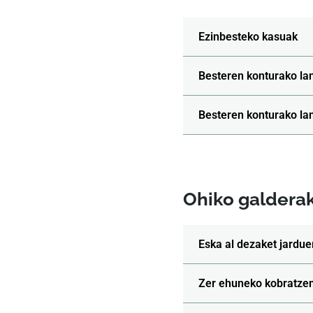
Ezinbesteko kasuak
Besteren konturako la
Besteren konturako la
Ohiko galdera
Eska al dezaket jardue
Zer ehuneko kobratzen 