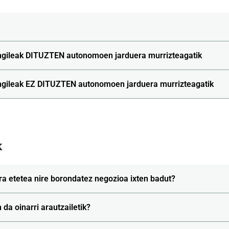
ngileak DITUZTEN autonomoen jarduera murrizteagatik
ngileak EZ DITUZTEN autonomoen jarduera murrizteagatik
k
ra etetea nire borondatez negozioa ixten badut?
da oinarri arautzailetik?