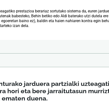
eagatiko prestazioa berariaz sortutako sistema da, euren jard
utenak babesteko, Behin betiko edo Aldi baterako utzi dutela ere
 egoeretan baino ez), baldin eta haien nahiaren kontra egin beh
tarteko izan dela.
turako jarduera partzialki uzteagat
ra hori eta bere jarraitutasun murriz
a ematen duena.