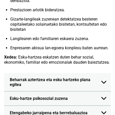
deribazioa.
Prestazioen arlotik bideratzea.
Gizarte-langileak zuzenean detektatzea besteren
ospitaleetako solairuetako bisitetan, kontsultetan edo
bisitetan
Langilearen edo familiaren eskaera zuzena.
Enpresaren abisua lan-egoera konplexu baten aurrean.
Xedea:
Esku-hartzea eskatzen duten behar sozial,
ekonomiko, familiar edo emozionalak dauden baieztatzea.
Beharrak aztertzea eta esku hartzeko plana
egitea
Esku-hartze psikosozial zuzena
Etengabeko jarraipena eta berrebaluazioa