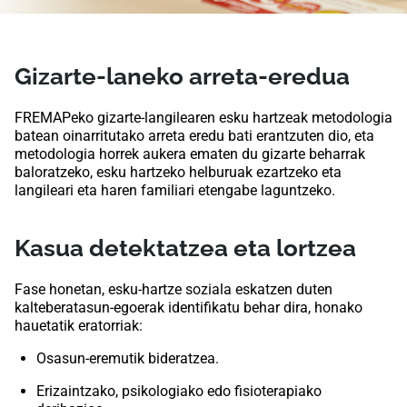
Gizarte-laneko arreta-eredua
FREMAPeko gizarte-langilearen esku hartzeak metodologia
batean oinarritutako arreta eredu bati erantzuten dio, eta
metodologia horrek aukera ematen du gizarte beharrak
baloratzeko, esku hartzeko helburuak ezartzeko eta
langileari eta haren familiari etengabe laguntzeko.
Kasua detektatzea eta lortzea
Fase honetan, esku-hartze soziala eskatzen duten
kalteberatasun-egoerak identifikatu behar dira, honako
hauetatik eratorriak:
Osasun-eremutik bideratzea.
Erizaintzako, psikologiako edo fisioterapiako