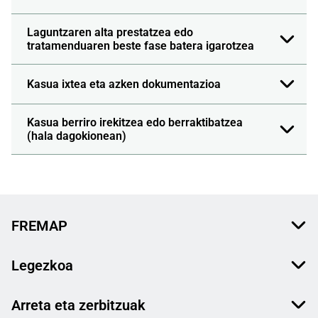
Laguntzaren alta prestatzea edo
tratamenduaren beste fase batera igarotzea
Kasua ixtea eta azken dokumentazioa
Kasua berriro irekitzea edo berraktibatzea
(hala dagokionean)
FREMAP
Legezkoa
Arreta eta zerbitzuak