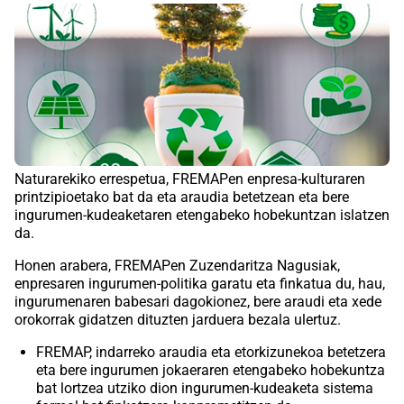
Naturarekiko errespetua, FREMAPen enpresa-kulturaren
printzipioetako bat da eta araudia betetzean eta bere
ingurumen-kudeaketaren etengabeko hobekuntzan islatzen
da.
Honen arabera, FREMAPen Zuzendaritza Nagusiak,
enpresaren ingurumen-politika garatu eta finkatua du, hau,
ingurumenaren babesari dagokionez, bere araudi eta xede
orokorrak gidatzen dituzten jarduera bezala ulertuz.
FREMAP, indarreko araudia eta etorkizunekoa betetzera
eta bere ingurumen jokaeraren etengabeko hobekuntza
bat lortzea utziko dion ingurumen-kudeaketa sistema