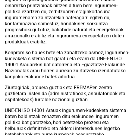
oinarrizko printzipioak biltzen dituen bere Ingurumen-
politika ezartzen du, zerbitzuaren eraginkortasuna
ingurumenaren zaintzarekin bateragarri egiten du,
kontaminazioa saihestuz, hondakinen sorkuntza
progresiboki gutxituz, baliabide natural eta energetikoak
arrazionalki erabiliz eta ingurumena errespetatzen duten
produktuak erabiliz.
Konpromiso hauek bete eta zabaltzeko asmoz, Ingurumen-
kudeaketa sistema bat garatu eta ezarri da UNE-EN ISO
14001 Arauarekin bat datorrena eta Egiaztatze Erakunde
Nazionalak arau horren aurrean ziurtatzeko izendatutako
kanpoko erakunde batek aitortua.
Ziurtagiriak jarduera guztiak eta FREMAPen zentro
guztietara iristen da (administratiboak, anbulatorioak eta
ospitalekoak) lurralde nazional guztian.
UNE-EN ISO 14001 Arauak ingurumen-kudeaketa sistema
baten baldintzak zehazten ditu erakundeei ingurumen
politika bat garatzeko, hori betetzeko prozesu eta
helburuak definitzeko eta alderdi interesdunen legezko
betebeharrak eta aurreikuspenak aseguratzeko,