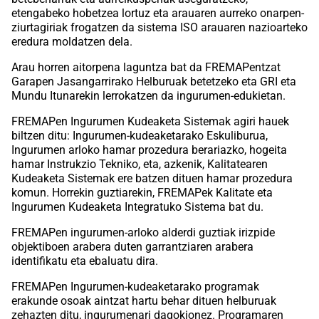
etengabeko hobetzea lortuz eta arauaren aurreko onarpen-
ziurtagiriak frogatzen da sistema ISO arauaren nazioarteko
eredura moldatzen dela.
Arau horren aitorpena laguntza bat da FREMAPentzat
Garapen Jasangarrirako Helburuak betetzeko eta GRI eta
Mundu Itunarekin lerrokatzen da ingurumen-edukietan.
FREMAPen Ingurumen Kudeaketa Sistemak agiri hauek
biltzen ditu: Ingurumen-kudeaketarako Eskuliburua,
Ingurumen arloko hamar prozedura berariazko, hogeita
hamar Instrukzio Tekniko, eta, azkenik, Kalitatearen
Kudeaketa Sistemak ere batzen dituen hamar prozedura
komun. Horrekin guztiarekin, FREMAPek Kalitate eta
Ingurumen Kudeaketa Integratuko Sistema bat du.
FREMAPen
ingurumen-arloko alderdi guztiak irizpide
objektiboen arabera duten garrantziaren arabera
identifikatu eta ebaluatu dira.
FREMAPen Ingurumen-kudeaketarako programak
erakunde osoak aintzat hartu behar dituen helburuak
zehazten ditu, ingurumenari dagokionez. Programaren