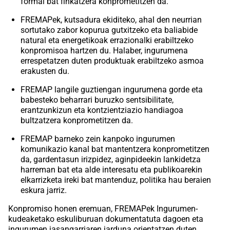
formal bat finkatzera konprometitzen da.
FREMAPek, kutsadura ekiditeko, ahal den neurrian
sortutako zabor kopurua gutxitzeko eta baliabide
natural eta energetikoak errazionalki erabiltzeko
konpromisoa hartzen du. Halaber, ingurumena
errespetatzen duten produktuak erabiltzeko asmoa
erakusten du.
FREMAP langile guztiengan ingurumena gorde eta
babesteko beharrari buruzko sentsibilitate,
erantzunkizun eta kontzientziazio handiagoa
bultzatzera konprometitzen da.
FREMAP barneko zein kanpoko ingurumen
komunikazio kanal bat mantentzera konprometitzen
da, gardentasun irizpidez, aginpideekin lankidetza
harreman bat eta alde interesatu eta publikoarekin
elkarrizketa ireki bat mantenduz, politika hau beraien
eskura jarriz.
Konpromiso honen eremuan, FREMAPek Ingurumen-
kudeaketako eskuliburuan dokumentatuta dagoen eta
ingurumen jasangarriaren jarduna orientatzen duten