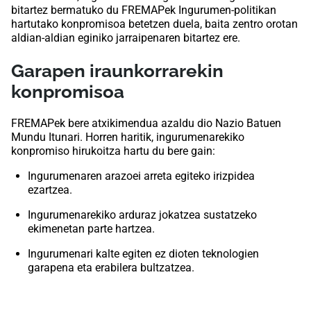
bitartez bermatuko du FREMAPek Ingurumen-politikan
hartutako konpromisoa betetzen duela, baita zentro orotan
aldian-aldian eginiko jarraipenaren bitartez ere.
Garapen iraunkorrarekin
konpromisoa
FREMAPek bere atxikimendua azaldu dio Nazio Batuen
Mundu Itunari. Horren haritik, ingurumenarekiko
konpromiso hirukoitza hartu du bere gain:
Ingurumenaren arazoei arreta egiteko irizpidea
ezartzea.
Ingurumenarekiko arduraz jokatzea sustatzeko
ekimenetan parte hartzea.
Ingurumenari kalte egiten ez dioten teknologien
garapena eta erabilera bultzatzea.