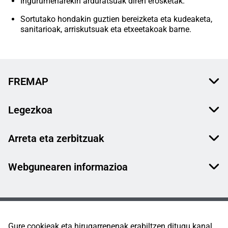
Ingurumenarekin arduratsuak diren erosketak.
Sortutako hondakin guztien bereizketa eta kudeaketa,
sanitarioak, arriskutsuak eta etxeetakoak barne.
FREMAP
Legezkoa
Arreta eta zerbitzuak
Webgunearen informazioa
Gure cookieak eta hirugarrenenak erabiltzen ditugu kanal