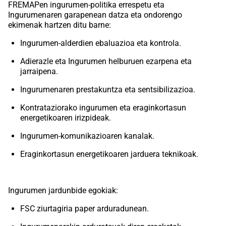
FREMAPen
ingurumen-politika errespetu eta
Ingurumenaren garapenean datza eta ondorengo
ekimenak hartzen ditu barne:
Ingurumen-alderdien ebaluazioa eta kontrola.
Adierazle eta Ingurumen helburuen ezarpena eta
jarraipena.
Ingurumenaren prestakuntza eta sentsibilizazioa.
Kontrataziorako ingurumen eta eraginkortasun
energetikoaren irizpideak.
Ingurumen-komunikazioaren kanalak.
Eraginkortasun energetikoaren jarduera teknikoak.
Ingurumen jardunbide egokiak:
FSC ziurtagiria paper arduradunean.