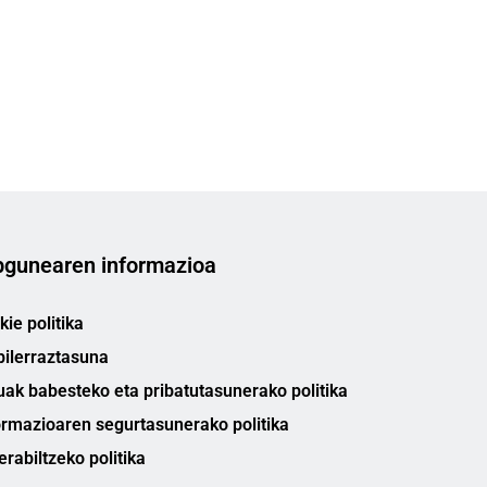
gunearen informazioa
ie politika
bilerraztasuna
uak babesteko eta pribatutasunerako politika
ormazioaren segurtasunerako politika
erabiltzeko politika