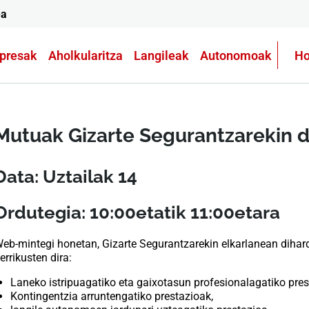
ea
presak
Aholkularitza
Langileak
Autonomoak
Ho
Mutuak Gizarte Segurantzarekin d
Data: Uztailak 14
Ordutegia: 10:00etatik 11:00etara
eb-mintegi honetan, Gizarte Segurantzarekin elkarlanean dihar
errikusten dira:
Laneko istripuagatiko eta gaixotasun profesionalagatiko pres
Kontingentzia arruntengatiko prestazioak,