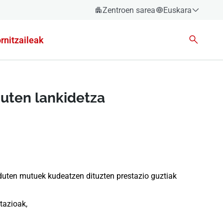
Zentroen sarea
Euskara
Español
rnitzaileak
Català
Euskara
Galego
uten lankidetza
Valencià
English
duten mutuek kudeatzen dituzten prestazio guztiak
tazioak,