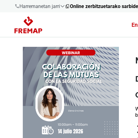
Harremanetan jarri
Online zerbitzuetarako sarbid
En
900 61 00
61
+34 91
919 61 61
900 61 00
61
W
b