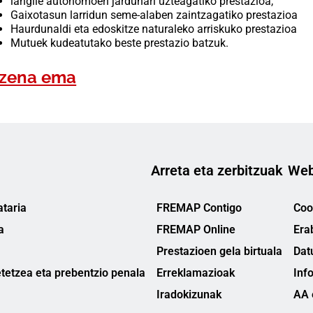
langile autonomoen jardunari uzteagatiko prestazioa,
Gaixotasun larridun seme-alaben zaintzagatiko prestazioa
Haurdunaldi eta edoskitze naturaleko arriskuko prestazioa
Mutuek kudeatutako beste prestazio batzuk.
Izena ema
Arreta eta zerbitzuak
Web
taria
FREMAP Contigo
Cook
a
FREMAP Online
Era
Prestazioen gela birtuala
Dat
tetzea eta prebentzio penala
Erreklamazioak
Inf
Iradokizunak
AA 