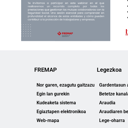
FREMAP
Legezkoa
Nor garen, ezagutu gaitzazu
Gardentasun a
Egin lan gurekin
Betetze kanal
Kudeaketa sistema
Araudia
Egiaztapen elektronikoa
Araudiaren be
Web-mapa
Lege-oharra