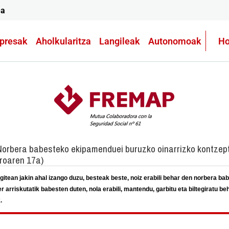
ea
presak
Aholkularitza
Langileak
Autonomoak
Ho