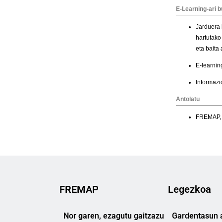
FREMAP
Legezkoa
Nor garen, ezagutu gaitzazu
Gardentasun a