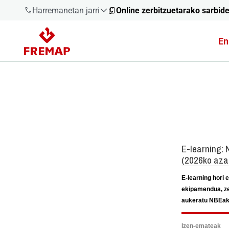
Harremanetan jarri
Online zerbitzuetarako sarbid
En
900 61 00
61
+34 91
919 61 61
900 61 00
61