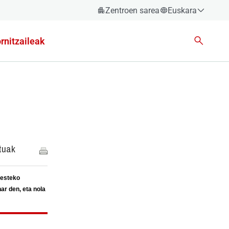
Zentroen sarea
Euskara
Español
rnitzaileak
Català
Euskara
Galego
Valencià
English