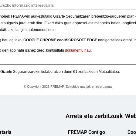
Arreta eta zerbitzuak
Web
taria
FREMAP Contigo
Cook