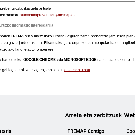
Arreta eta zerbitzuak
Web
taria
FREMAP Contigo
Cook