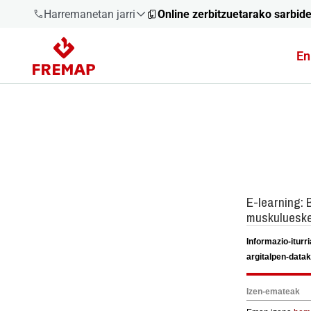
Harremanetan jarri
Online zerbitzuetarako sarbid
En
900 61 00
61
+34 91
919 61 61
900 61 00
61