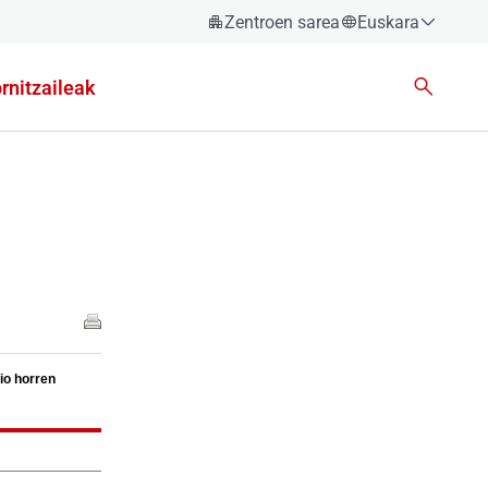
Zentroen sarea
Euskara
Español
rnitzaileak
Català
Euskara
Galego
Valencià
English