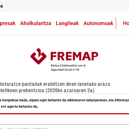
ea
presak
Aholkularitza
Langileak
Autonomoak
Ho