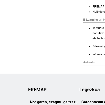
FREMAP
Legezkoa
Nor garen, ezagutu gaitzazu
Gardentasun a