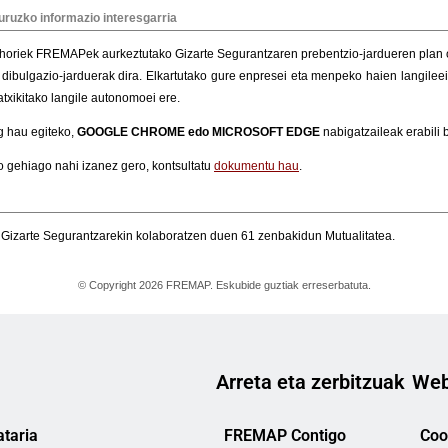
Arreta eta zerbitzuak
Web
taria
FREMAP Contigo
Cook