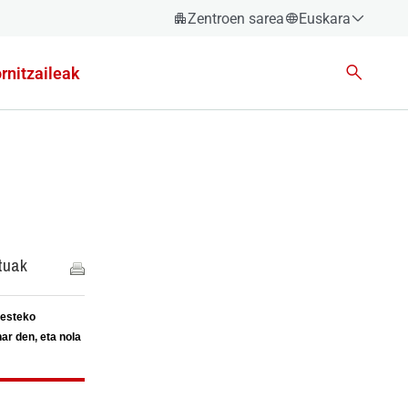
Zentroen sarea
Euskara
Español
rnitzaileak
Català
Euskara
Galego
Valencià
English