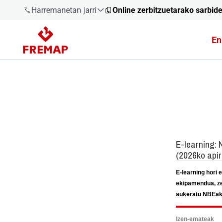
Harremanetan jarri
Online zerbitzuetarako sarbid
En
900 61 00
61
+34 91
919 61 61
900 61 00
61