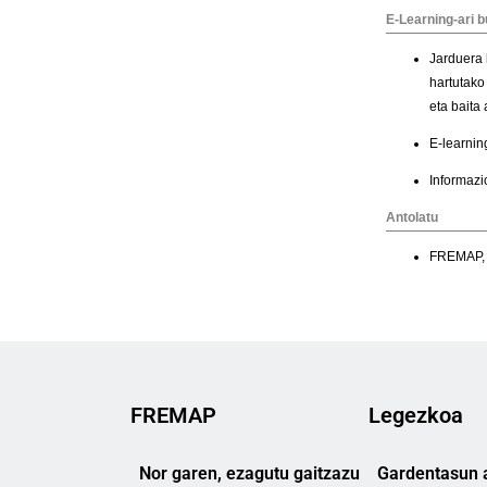
FREMAP
Legezkoa
Nor garen, ezagutu gaitzazu
Gardentasun a