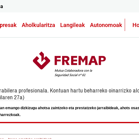
ea
presak
Aholkularitza
Langileak
Autonomoak
Ho