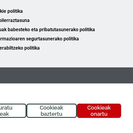
ie politika
bilerraztasuna
uak babesteko eta pribatutasunerako politika
ormazioaren segurtasunerako politika
erabiltzeko politika
uratu
Cookieak
Cookieak
ieak
baztertu
onartu
FREMAP Ⓒ Eskubide guztiak erreserbatuta