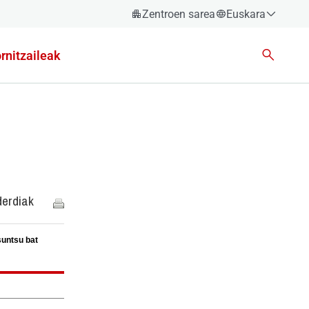
Zentroen sarea
Euskara
Español
rnitzaileak
Català
Euskara
Galego
Valencià
English