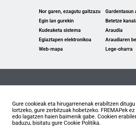
Nor garen, ezagutu gaitzazu
Gardentasun a
Egin lan gurekin
Betetze kanal
Kudeaketa sistema
Araudia
Egiaztapen elektronikoa
Araudiaren be
Web-mapa
Lege-oharra
Gure cookieak eta hirugarrenenak erabiltzen ditugu
lortzeko, gure zerbitzuak hobetzeko. FREMAPek ez du
edo lagatzen haien baimenik gabe. Cookien erabiler
baduzu, bisitatu gure Cookie Politika.