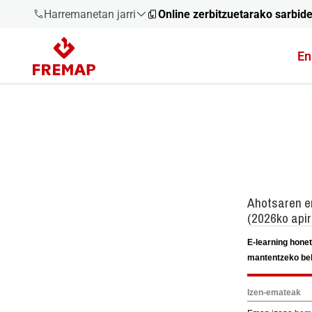
Harremanetan jarri
Online zerbitzuetarako sarbid
En
900 61 00
61
+34 91
919 61 61
900 61 00
61