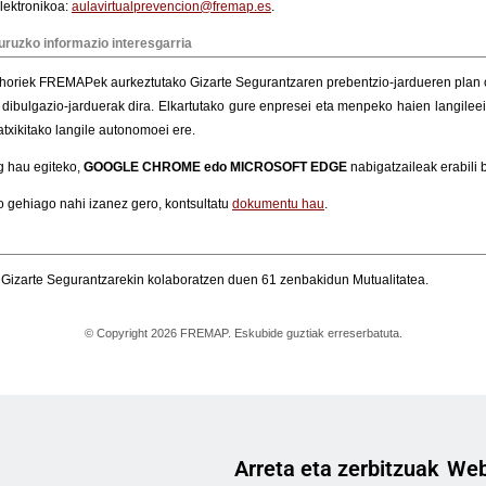
Arreta eta zerbitzuak
Web