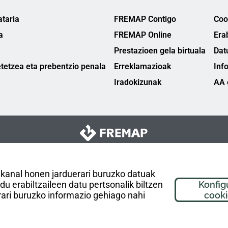
taria
FREMAP Contigo
Cook
a
FREMAP Online
Era
Prestazioen gela birtuala
Dat
tetzea eta prebentzio penala
Erreklamazioak
Inf
Iradokizunak
AA 
 kanal honen jarduerari buruzko datuak
 erabiltzaileen datu pertsonalik biltzen
Konfig
ari buruzko informazio gehiago nahi
cook