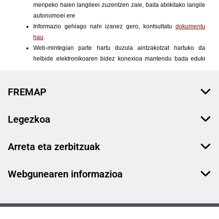
FREMAP
Legezkoa
Arreta eta zerbitzuak
Webgunearen informazioa