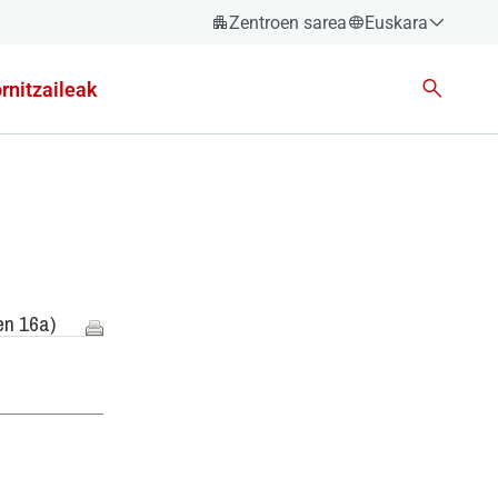
Zentroen sarea
Euskara
Español
rnitzaileak
Català
Euskara
Galego
Valencià
English