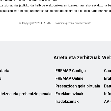
Arreta eta zerbitzuak
Web
taria
FREMAP Contigo
Cook
a
FREMAP Online
Era
Prestazioen gela birtuala
Dat
tetzea eta prebentzio penala
Erreklamazioak
Inf
Iradokizunak
AA 