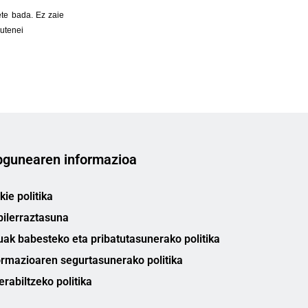
gunearen informazioa
ie politika
bilerraztasuna
uak babesteko eta pribatutasunerako politika
ormazioaren segurtasunerako politika
erabiltzeko politika