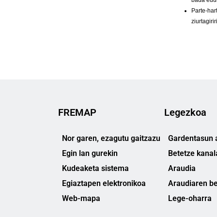
FREMAP
Legezkoa
Nor garen, ezagutu gaitzazu
Gardentasun a
Egin lan gurekin
Betetze kanal
Kudeaketa sistema
Araudia
Egiaztapen elektronikoa
Araudiaren be
Web-mapa
Lege-oharra