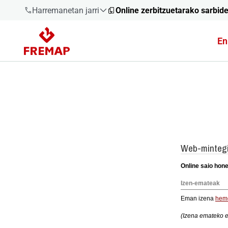
Harremanetan jarri
Online zerbitzuetarako sarbid
En
900 61 00
61
+34 91
919 61 61
900 61 00
61