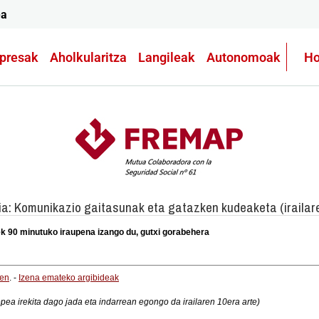
ea
presak
Aholkularitza
Langileak
Autonomoak
Ho