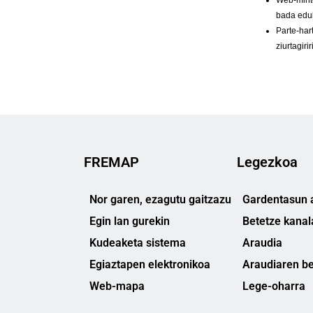
FREMAP
Legezkoa
Nor garen, ezagutu gaitzazu
Gardentasun a
Egin lan gurekin
Betetze kanal
Kudeaketa sistema
Araudia
Egiaztapen elektronikoa
Araudiaren be
Web-mapa
Lege-oharra