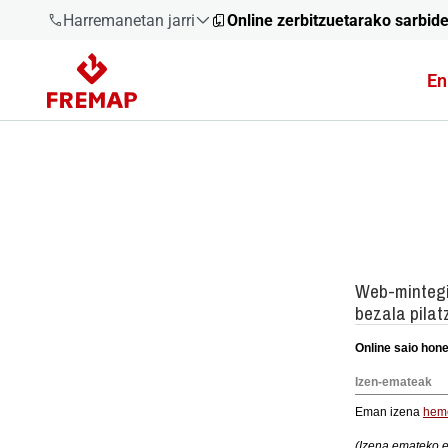
Harremanetan jarri
Online zerbitzuetarako sarbid
En
900 61 00
61
+34 91
919 61 61
900 61 00
61