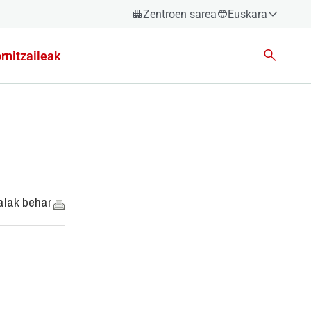
Zentroen sarea
Euskara
Español
rnitzaileak
Català
Euskara
Galego
Valencià
English