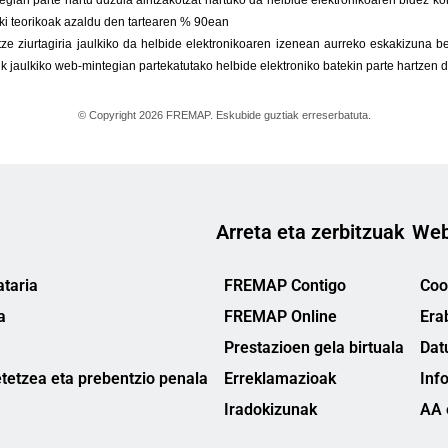
Arreta eta zerbitzuak
Web
taria
FREMAP Contigo
Cook
a
FREMAP Online
Era
Prestazioen gela birtuala
Dat
tetzea eta prebentzio penala
Erreklamazioak
Inf
Iradokizunak
AA 