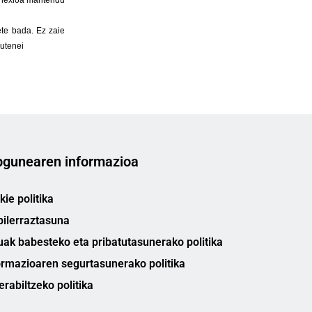
gunearen informazioa
ie politika
bilerraztasuna
uak babesteko eta pribatutasunerako politika
ormazioaren segurtasunerako politika
erabiltzeko politika