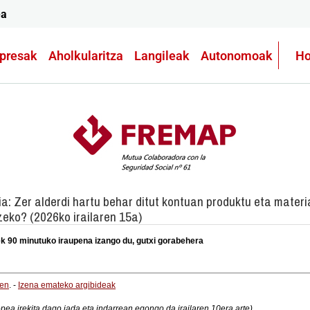
ea
presak
Aholkularitza
Langileak
Autonomoak
Ho