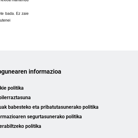
gunearen informazioa
ie politika
bilerraztasuna
uak babesteko eta pribatutasunerako politika
ormazioaren segurtasunerako politika
erabiltzeko politika