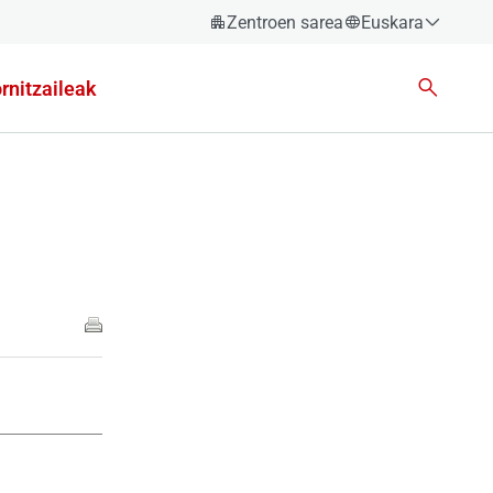
Zentroen sarea
Euskara
Español
rnitzaileak
Català
Euskara
Galego
Valencià
English