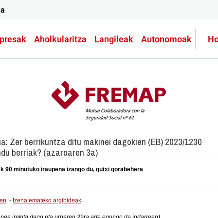
ea
presak
Aholkularitza
Langileak
Autonomoak
Ho