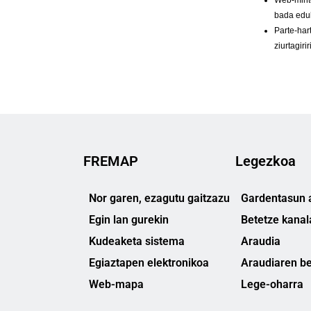
FREMAP
Legezkoa
Nor garen, ezagutu gaitzazu
Gardentasun a
Egin lan gurekin
Betetze kanal
Kudeaketa sistema
Araudia
Egiaztapen elektronikoa
Araudiaren be
Web-mapa
Lege-oharra