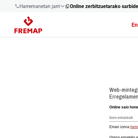
Harremanetan jarri
Online zerbitzuetarako sarbid
En
900 61 00
61
+34 91
919 61 61
900 61 00
61