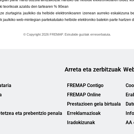
Arreta eta zerbitzuak
Web
taria
FREMAP Contigo
Cook
a
FREMAP Online
Era
Prestazioen gela birtuala
Dat
tetzea eta prebentzio penala
Erreklamazioak
Inf
Iradokizunak
AA 