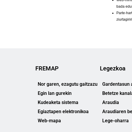
FREMAP
Legezkoa
Nor garen, ezagutu gaitzazu
Gardentasun a
Egin lan gurekin
Betetze kanal
Kudeaketa sistema
Araudia
Egiaztapen elektronikoa
Araudiaren be
Web-mapa
Lege-oharra