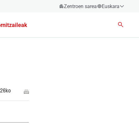
Zentroen sarea
Euskara
Español
rnitzaileak
Català
Euskara
Galego
Valencià
English