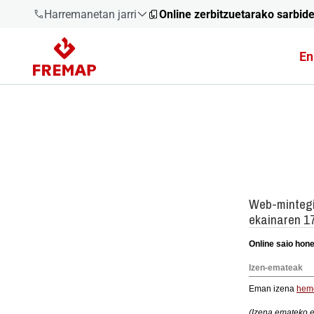
Harremanetan jarri
Online zerbitzuetarako sarbid
En
900 61 00
61
+34 91
919 61 61
900 61 00
61