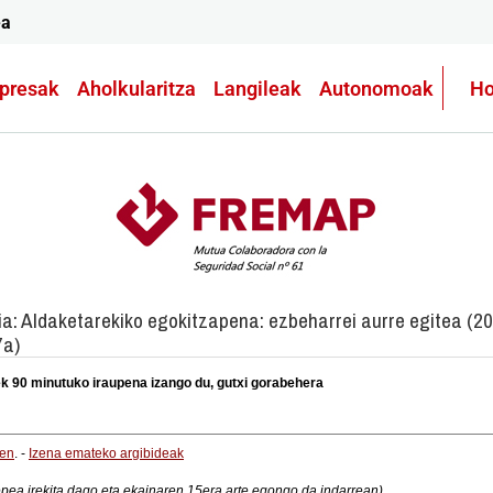
ea
presak
Aholkularitza
Langileak
Autonomoak
Ho