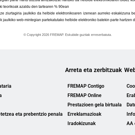
Arreta eta zerbitzuak
Web
taria
FREMAP Contigo
Cook
a
FREMAP Online
Era
Prestazioen gela birtuala
Dat
tetzea eta prebentzio penala
Erreklamazioak
Inf
Iradokizunak
AA 