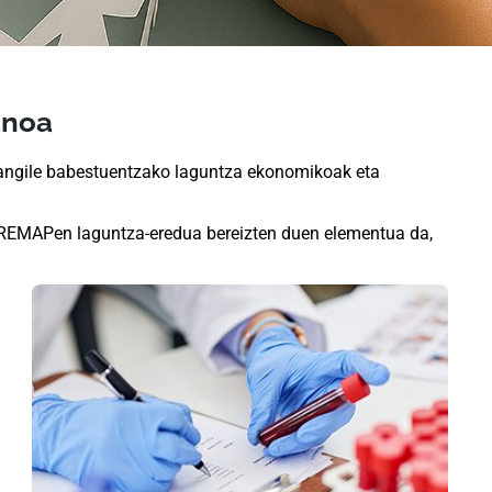
anoa
langile babestuentzako laguntza ekonomikoak eta
FREMAPen laguntza-eredua bereizten duen elementua da,