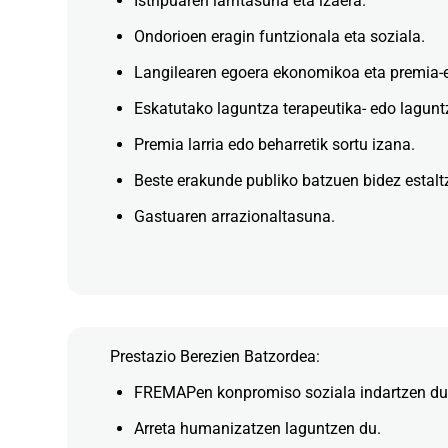
Istripuaren larritasuna eta izaera.
Ondorioen eragin funtzionala eta soziala.
Langilearen egoera ekonomikoa eta premia-e
Eskatutako laguntza terapeutika- edo lagunt
Premia larria edo beharretik sortu izana.
Beste erakunde publiko batzuen bidez estalt
Gastuaren arrazionaltasuna.
Prestazio Berezien Batzordea:
FREMAPen konpromiso soziala indartzen du
Arreta humanizatzen laguntzen du.