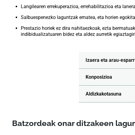
Langilearen errekuperazioa, errehabilitazioa eta lanera
Salbuespenezko laguntzak ematea, eta horien egokita
Prestazio horiek ez dira nahitaezkoak, ezta bermatuak 
indibidualizatuaren bidez eta aldez aurretik egiaztagir
Izaera eta arau-espar
Konposizioa
Aldizkakotasuna
Batzordeak onar ditzakeen lagu