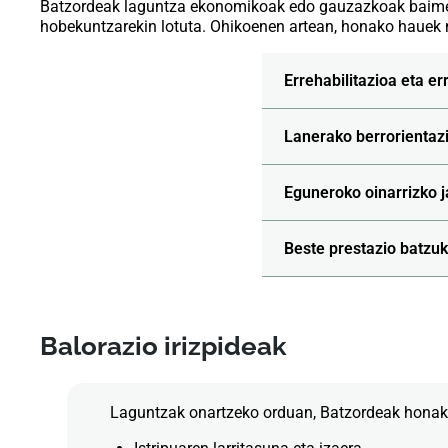
Batzordeak laguntza ekonomikoak edo gauzazkoak baimendu 
hobekuntzarekin lotuta. Ohikoenen artean, honako hauek
Errehabilitazioa eta e
Lanerako berrorientaz
Eguneroko oinarrizko 
Beste prestazio batzuk
Balorazio irizpideak
Laguntzak onartzeko orduan, Batzordeak honako