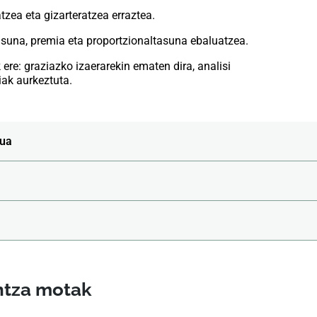
tzea eta gizarteratzea erraztea.
suna, premia eta proportzionaltasuna ebaluatzea.
ere: graziazko izaerarekin ematen dira, analisi
iak aurkeztuta.
rua
ntza motak