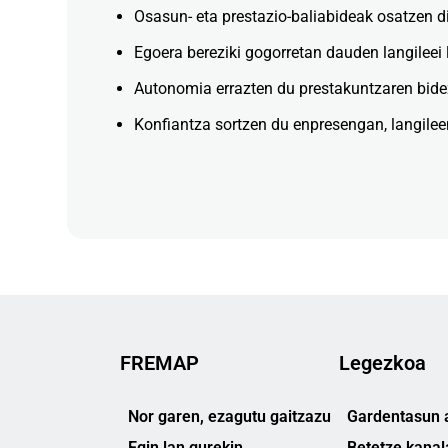
Osasun- eta prestazio-baliabideak osatzen di
Egoera bereziki gogorretan dauden langileei 
Autonomia errazten du prestakuntzaren bide
Konfiantza sortzen du enpresengan, langile
FREMAP
Legezkoa
Nor garen, ezagutu gaitzazu
Gardentasun a
Egin lan gurekin
Betetze kanal