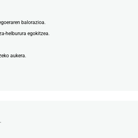
goeraren balorazioa.
za-helburura egokitzea.
zeko aukera.
.