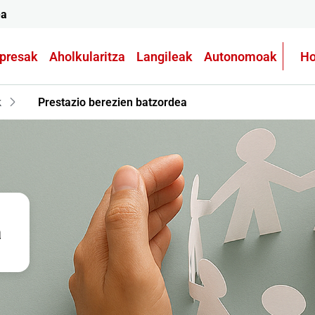
ea
presak
Aholkularitza
Langileak
Autonomoak
Ho
k
Prestazio berezien batzordea
a