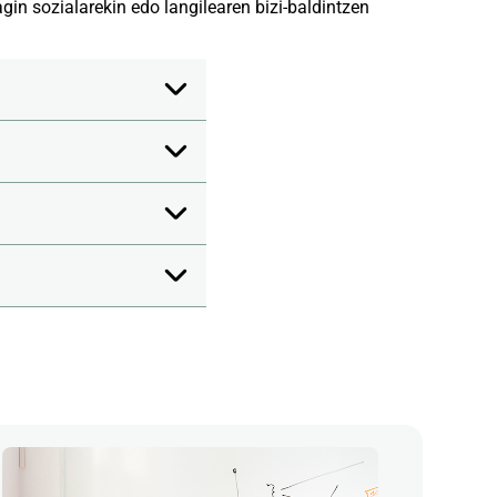
in sozialarekin edo langilearen bizi-baldintzen