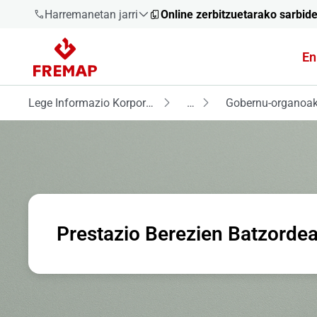
Harremanetan jarri
Online zerbitzuetarako sarbid
En
900 61 00
61
Lege Informazio Korporatiboa
…
Gobernu-organoa
+34 91
919 61 61
900 61 00
Prestazio Berezien Batzorde
61