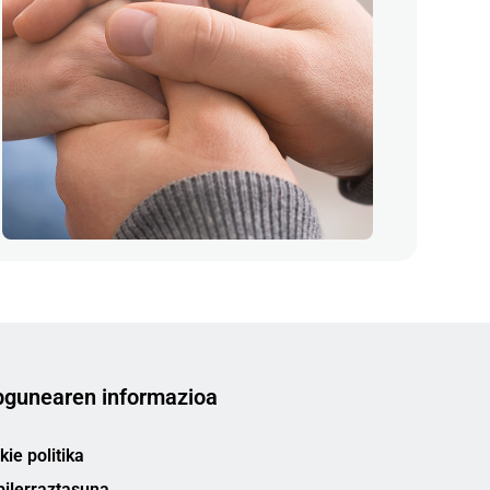
gunearen informazioa
ie politika
bilerraztasuna