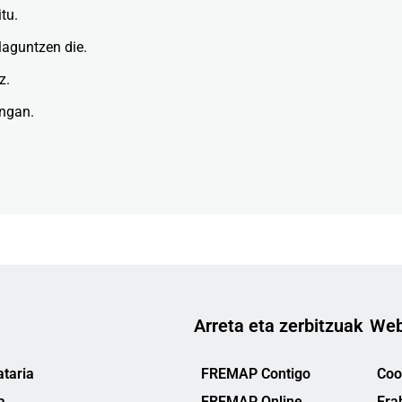
tu.
laguntzen die.
z.
engan.
Arreta eta zerbitzuak
Web
taria
FREMAP Contigo
Cook
a
FREMAP Online
Era