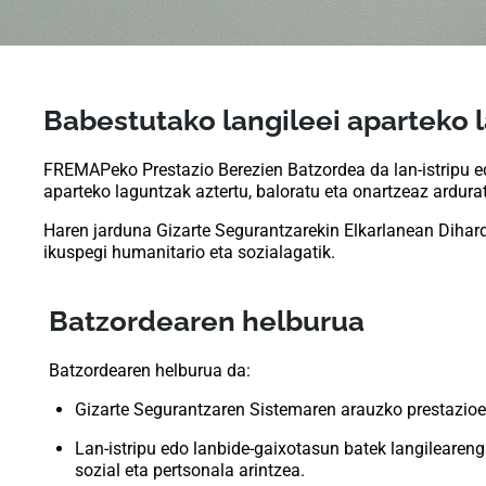
Babestutako langileei aparteko 
FREMAPeko Prestazio Berezien Batzordea da lan-istripu 
aparteko laguntzak aztertu, baloratu eta onartzeaz ardur
Haren jarduna Gizarte Segurantzarekin Elkarlanean Diha
ikuspegi humanitario eta sozialagatik.
Batzordearen helburua
Batzordearen helburua da:
Gizarte Segurantzaren Sistemaren arauzko prestazioek 
Lan-istripu edo lanbide-gaixotasun batek langilearen
sozial eta pertsonala arintzea.