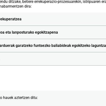
ditzake, betiere errekuperazio-prozesuarekin, istripuaren erag
 nabarmentzen dira:
rrekuperatzea
ioa eta lanposturako egokitzapena
jarduerak garatzeko funtsezko baliabideak egokitzeko laguntza
 hauek aztertzen ditu: