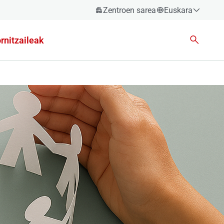
Zentroen sarea
Euskara
Español
rnitzaileak
Català
Euskara
Galego
Valencià
English