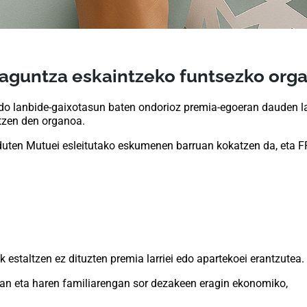
laguntza eskaintzeko funtsezko org
edo lanbide-gaixotasun baten ondorioz premia-egoeran dauden 
atzen den organoa.
rduten Mutuei esleitutako eskumenen barruan kokatzen da, eta 
estaltzen ez dituzten premia larriei edo apartekoei erantzutea.
gan eta haren familiarengan sor dezakeen eragin ekonomiko,