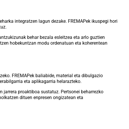
zeharka integratzen lagun dezake. FREMAPek ikuspegi hori
tuz.
ntzukizunak behar bezala esleitzea eta arlo guztien
aldintzen hobekuntzan modu ordenatuan eta koherentean
zeko. FREMAPek baliabide, material eta dibulgazio
rabilgarria eta aplikagarria helarazteko.
n jarrera proaktiboa sustatuz. Pertsonei beharrezko
aholkatzen dituen enpresen ongizatean eta