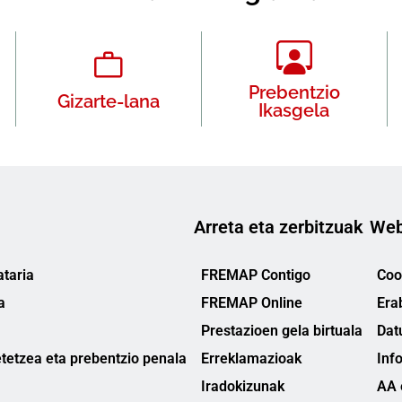
Prebentzio
Gizarte-lana
Ikasgela
Arreta eta zerbitzuak
Web
taria
FREMAP Contigo
Cook
a
FREMAP Online
Era
Prestazioen gela birtuala
Dat
tetzea eta prebentzio penala
Erreklamazioak
Inf
Iradokizunak
AA 