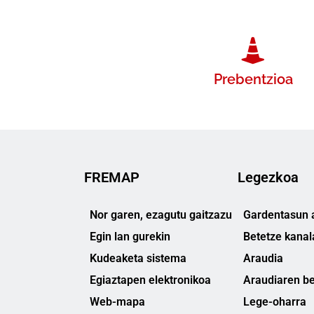
Prebentzioa
FREMAP
Legezkoa
Nor garen, ezagutu gaitzazu
Gardentasun a
Egin lan gurekin
Betetze kanal
Kudeaketa sistema
Araudia
Egiaztapen elektronikoa
Araudiaren be
Web-mapa
Lege-oharra