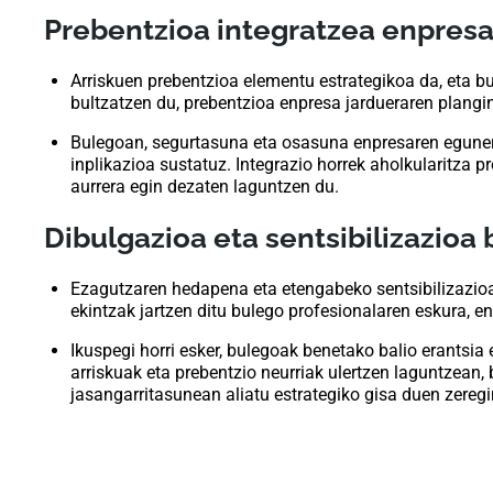
Prebentzioa integratzea enpres
Arriskuen prebentzioa elementu estrategikoa da, eta 
bultzatzen du, prebentzioa enpresa jardueraren plangi
Bulegoan, segurtasuna eta osasuna enpresaren egunero
inplikazioa sustatuz. Integrazio horrek aholkularitza
aurrera egin dezaten laguntzen du.
Dibulgazioa eta sentsibilizazioa
Ezagutzaren hedapena eta etengabeko sentsibilizazioa
ekintzak jartzen ditu bulego profesionalaren eskura, en
Ikuspegi horri esker, bulegoak benetako balio erantsi
arriskuak eta prebentzio neurriak ulertzen laguntzean
jasangarritasunean aliatu estrategiko gisa duen zeregi