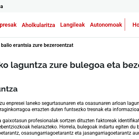
ea
presak
Langileak
Autonomoak
Ho
Aholkularitza
 balio erantsia zure bezeroentzat
ko laguntza zure bulegoa eta be
untza
zu enpresei laneko segurtasunaren eta osasunaren arloan lagun
raginkorragoa errazten duten funtsezko tresnak eta informazioa 
 gaixotasun profesionalak sortzen dituzten faktoreak identifika
bentziozkoak helarazteko. Horrela, bulegoak indartu egiten du b
goetarantz, osasungarriagoetarantz eta jasangarriagoetarantz au