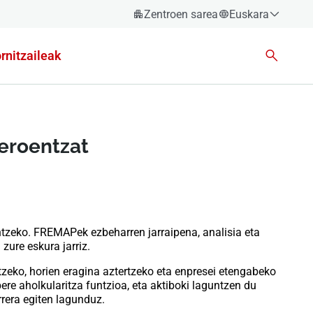
Zentroen sarea
Euskara
Español
rnitzaileak
Català
Euskara
Galego
Valencià
zeroentzat
English
tzeko. FREMAPek ezbeharren jarraipena, analisia eta
zure eskura jarriz.
tzeko, horien eragina aztertzeko eta enpresei etengabeko
ere aholkularitza funtzioa, eta aktiboki laguntzen du
rrera egiten lagunduz.