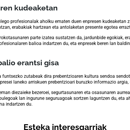
aren kudeaketan
bulego profesionalak aholku ematen duen enpresen kudeaketan 
ntzan, erabakiak hartzean eta antolaketan presente egotea erraz
kotasunaren parte izatea sustatzen da, jardunbide egokiak, era
 profesionalaren balioa indartzen du, eta enpresek beren lan b
balio erantsi gisa
 funtsezko zutabeak dira prebentzioaren kultura sendoa sendot
presei laneko arriskuen prebentzioari buruzko informazio argia, e
a eman diezaieke bezeroei, segurtasunaren eta osasunaren aurrea
, bulegoak lan ingurune seguruagoak sortzen laguntzen du, eta 
na indartzen du.
Esteka interesgarriak