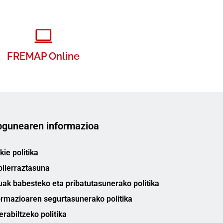
FREMAP Online
gunearen informazioa
ie politika
bilerraztasuna
uak babesteko eta pribatutasunerako politika
ormazioaren segurtasunerako politika
erabiltzeko politika