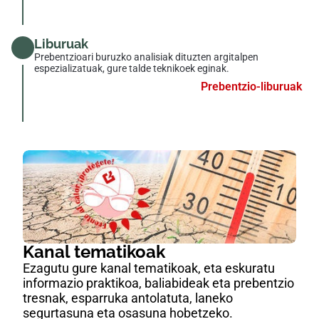
Liburuak
Prebentzioari buruzko analisiak dituzten argitalpen
espezializatuak, gure talde teknikoek eginak.
Prebentzio-liburuak
Kanal tematikoak
Ezagutu gure kanal tematikoak, eta eskuratu
informazio praktikoa, baliabideak eta prebentzio
tresnak, esparruka antolatuta, laneko
segurtasuna eta osasuna hobetzeko.