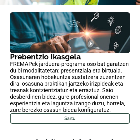
Prebentzio Ikasgela
FREMAPek jarduera-programa oso bat garatzen
du bi modalitatetan: presentziala eta birtuala.
Osasunaren hobekuntza sustatzera zuzentzen
dira, osasuna praktikan jartzeko irizpideak eta
tresnak kontzientziatuz eta erraztuz. Saio
desberdinen bidez, gure profesional onenen
esperientzia eta laguntza izango duzu, horrela,
zure berezko osasun-bidea konfiguratuz.
Sartu