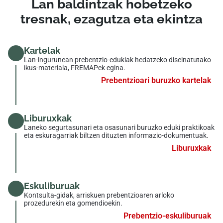
Lan baldintzak hobetzeko
tresnak, ezagutza eta ekintza
Kartelak
Lan-ingurunean prebentzio-edukiak hedatzeko diseinatutako
ikus-materiala, FREMAPek egina.
Prebentzioari buruzko kartelak
Liburuxkak
Laneko segurtasunari eta osasunari buruzko eduki praktikoak
eta eskuragarriak biltzen dituzten informazio-dokumentuak.
Liburuxkak
Eskuliburuak
Kontsulta-gidak, arriskuen prebentzioaren arloko
prozedurekin eta gomendioekin.
Prebentzio-eskuliburuak