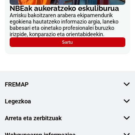
NBEak aukeratzeko eskuliburua
Arrisku bakoitzaren arabera ekipamendurik
egokiena hautatzeko informazio argia, laneko
babesari eta oinetako profesionalei buruzko
irizpide, konparazio eta orientabideekin.
Sartu
FREMAP
Legezkoa
Arreta eta zerbitzuak