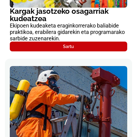
Kargak jasotzeko osagarriak
kudeatzea
Ekipoen kudeaketa eraginkorrerako baliabide
praktikoa, erabilera gidarekin eta programarako
sarbide zuzenarekin.
Sartu