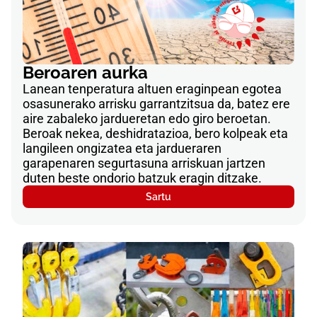
Beroaren aurka
Lanean tenperatura altuen eraginpean egotea
osasunerako arrisku garrantzitsua da, batez ere
aire zabaleko jardueretan edo giro beroetan.
Beroak nekea, deshidratazioa, bero kolpeak eta
langileen ongizatea eta jardueraren
garapenaren segurtasuna arriskuan jartzen
duten beste ondorio batzuk eragin ditzake.
Sartu