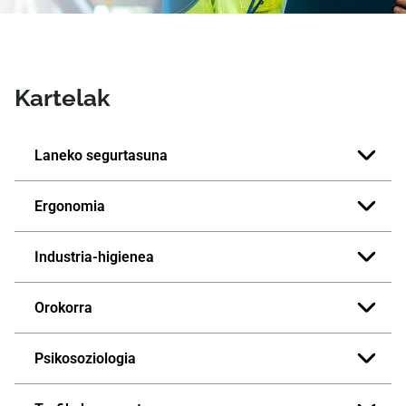
Kartelak
Laneko segurtasuna
Ergonomia
Industria-higienea
Orokorra
Psikosoziologia