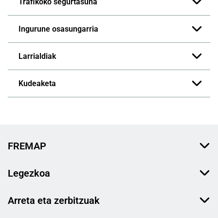
Trafikoko segurtasuna
Ingurune osasungarria
Larrialdiak
Kudeaketa
FREMAP
Legezkoa
Arreta eta zerbitzuak