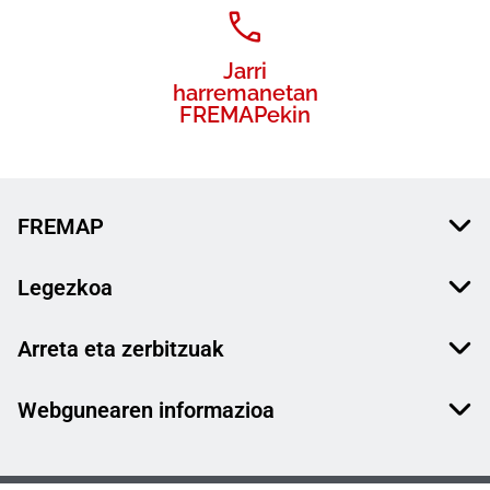
Jarri
harremanetan
FREMAPekin
FREMAP
Legezkoa
Arreta eta zerbitzuak
Webgunearen informazioa