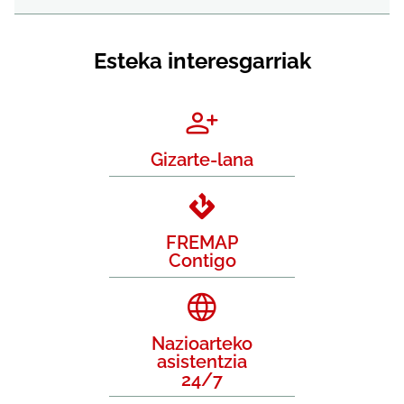
Esteka interesgarriak
Gizarte-lana
FREMAP
Contigo
Nazioarteko
asistentzia
24/7