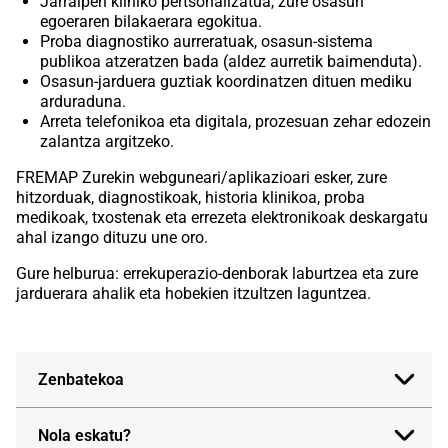
Jarraipen kliniko pertsonalizatua, zure osasun
egoeraren bilakaerara egokitua.
Proba diagnostiko aurreratuak, osasun-sistema
publikoa atzeratzen bada (aldez aurretik baimenduta).
Osasun-jarduera guztiak koordinatzen dituen mediku
arduraduna.
Arreta telefonikoa eta digitala, prozesuan zehar edozein
zalantza argitzeko.
FREMAP Zurekin webguneari/aplikazioari esker, zure
hitzorduak, diagnostikoak, historia klinikoa, proba
medikoak, txostenak eta errezeta elektronikoak deskargatu
ahal izango dituzu une oro.
Gure helburua: errekuperazio-denborak laburtzea eta zure
jarduerara ahalik eta hobekien itzultzen laguntzea.
Zenbatekoa
Nola eskatu?