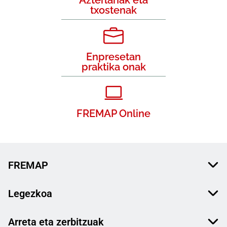
txostenak
Enpresetan
praktika onak
FREMAP Online
FREMAP
Legezkoa
Arreta eta zerbitzuak