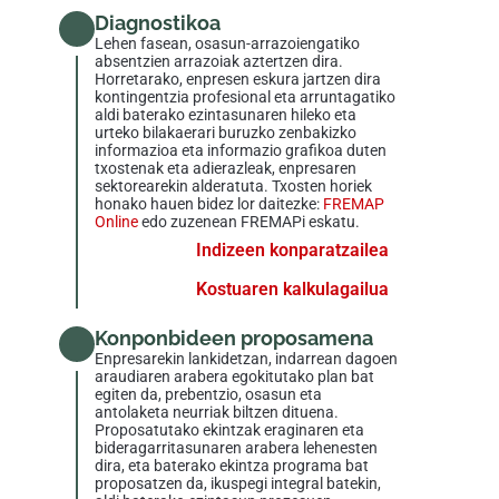
Diagnostikoa
Lehen fasean, osasun-arrazoiengatiko
absentzien arrazoiak aztertzen dira.
Horretarako, enpresen eskura jartzen dira
kontingentzia profesional eta arruntagatiko
aldi baterako ezintasunaren hileko eta
urteko bilakaerari buruzko zenbakizko
informazioa eta informazio grafikoa duten
txostenak eta adierazleak, enpresaren
sektorearekin alderatuta. Txosten horiek
honako hauen bidez lor daitezke:
FREMAP
Online
edo zuzenean FREMAPi eskatu.
Indizeen konparatzailea
Kostuaren kalkulagailua
Konponbideen proposamena
Enpresarekin lankidetzan, indarrean dagoen
araudiaren arabera egokitutako plan bat
egiten da, prebentzio, osasun eta
antolaketa neurriak biltzen dituena.
Proposatutako ekintzak eraginaren eta
bideragarritasunaren arabera lehenesten
dira, eta baterako ekintza programa bat
proposatzen da, ikuspegi integral batekin,