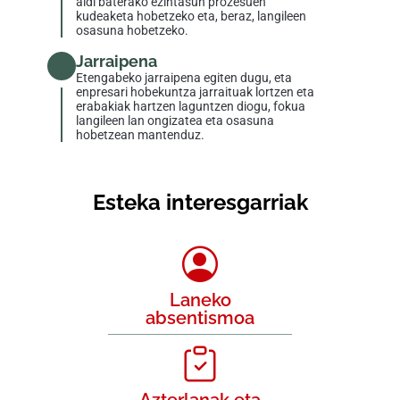
aldi baterako ezintasun prozesuen
kudeaketa hobetzeko eta, beraz, langileen
osasuna hobetzeko.
Jarraipena
Etengabeko jarraipena egiten dugu, eta
enpresari hobekuntza jarraituak lortzen eta
erabakiak hartzen laguntzen diogu, fokua
langileen lan ongizatea eta osasuna
hobetzean mantenduz.
Esteka interesgarriak
Laneko
absentismoa
Azterlanak eta