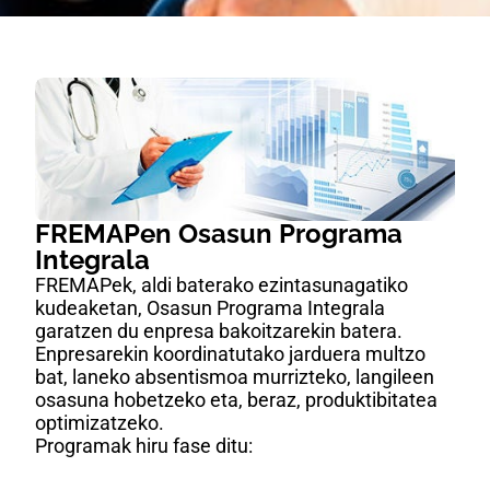
FREMAPen Osasun Programa
Integrala
FREMAPek, aldi baterako ezintasunagatiko
kudeaketan, Osasun Programa Integrala
garatzen du enpresa bakoitzarekin batera.
Enpresarekin koordinatutako jarduera multzo
bat, laneko absentismoa murrizteko, langileen
osasuna hobetzeko eta, beraz, produktibitatea
optimizatzeko.
Programak hiru fase ditu: