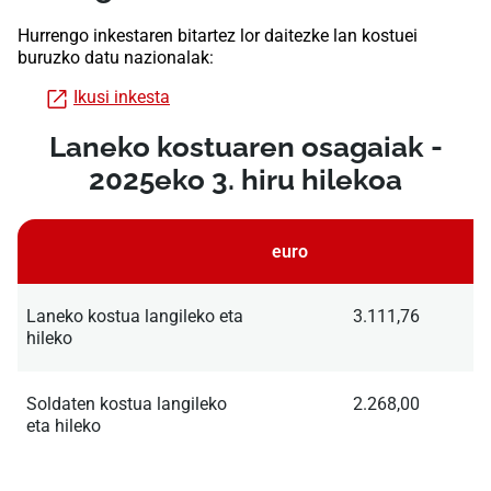
​​​​​Hurrengo inkestaren bitartez lor daitezke lan kostuei
buruzko datu nazionalak:
Ikusi inkesta
Laneko kostuaren osagaiak -
2025eko 3. hiru hilekoa
euro
Laneko kostua langileko eta
3.111,76
hileko
Soldaten kostua langileko
2.268,00
eta hileko