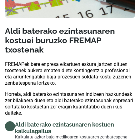
Aldi baterako ezintasunaren
kostuei buruzko FREMAP
txostenak
FREMAPek bere enpresa elkartuen eskura jartzen dituen
txostenek aukera ematen diete kontingentzia profesional
eta arruntengatiko baja-prozesuen soldata-kostu zuzenen
zenbatespena lortzeko.
Horrela, aldi baterako ezintasunaren indizeen hazkundeak
zer bilakaera duen eta aldi baterako ezintasunak enpresari
sortutako kostuetan zer eragin kuantitatibo duen ikus
daiteke.
Aldi baterako ezintasunaren kostuen
kalkulagailua
Kalkulatu azkar baja medikoaren kostuaren zenbatespena