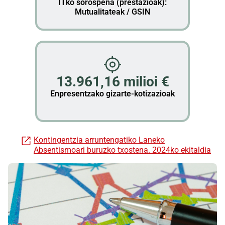
ITko sorospena (prestazioak):
Mutualitateak / GSIN
13.961,16 milioi €
Enpresentzako gizarte-kotizazioak
Kontingentzia arruntengatiko Laneko
Absentismoari buruzko txostena. 2024ko ekitaldia