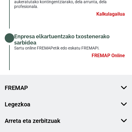
aukeratutako kontingentziarako, dela arrunta, dela
profesionala.
Kalkulagailua
Enpresa elkartuentzako txostenerako
sarbidea
Sartu online FREMAPetik edo eskatu FREMAPi.
FREMAP Online
FREMAP
Legezkoa
Arreta eta zerbitzuak