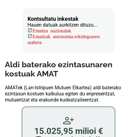
Kontsultatu inkestak
Hauen datuak aurkitzen dituzu...
Emaitza nazionalak
Emaitzak autonomia-erkidegoaren
arabera
Aldi baterako ezintasunaren
kostuak AMAT
AMATek (Lan-Istripuen Mutuen Elkartea) aldi baterako
ezintasun kostuen kalkulua egiten du enpresentzat,
mutuentzat eta erakunde kudeatzaileentzat.
15.025,95 milioi €