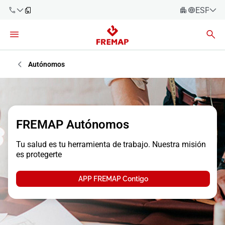
ESPAÑO
Español
Català
900 61 00
61
Euskara
Autónomos
Galego
+34 91
919 61 61
Valencià
Empresas
English
FREMAP Autónomos
Asesorías
Tu salud es tu herramienta de trabajo. Nuestra misión
Trabajadores
es protegerte
900 61 00
61
Autónomos
APP FREMAP Contigo
Proveedores