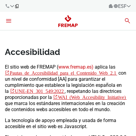
ESPAÑO
Español
Català
900 61 00
61
Euskara
Galego
Accesibilidad
+34 91
919 61 61
Valencià
Empresas
​El sitio web de FREMAP
(
www.fremap.es)
aplica las
English
Pautas de Accesibilidad para el Contenido Web 2.1​
con
Asesorías
un nivel de conformidad [AA] para garantizar el
cumplimiento que establece la legislación española en
Trabajadores
la
UNE-EN 301 549:2022
, respetando las directrices
900 61 00
proporcionadas por la
WAI (Web Accesibility Initiative)
61
que marca los estándares internacionales en la creación
Autónomos
de contenidos webs accesibles en todo el mundo.
La tecnología de apoyo empleada y usada de forma
Proveedores
accesible en el sitio web es Javascript.