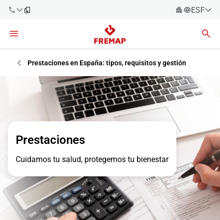
ESPAÑO
Español
Català
900 61 00
61
Euskara
Prestaciones en España: tipos, requisitos y gestión
Galego
+34 91
919 61 61
Valencià
Empresas
English
Asesorías
Prestaciones
Trabajadores
900 61 00
Cuidamos tu salud, protegemos tu bienestar
61
Autónomos
Proveedores