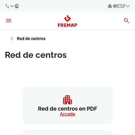
ESPAÑO
Español
Català
900 61 00
61
Euskara
Red de centros
Galego
+34 91
Red de centros
919 61 61
Valencià
Empresas
English
Asesorías
Trabajadores
900 61 00
61
Autónomos
Red de centros en PDF
Accede
Proveedores