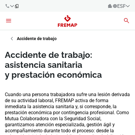
ESPAÑO
Español
Català
900 61 00
61
Euskara
Accidente de trabajo
Galego
+34 91
Accidente de trabajo:
919 61 61
Valencià
Empresas
asistencia sanitaria
English
y prestación económica
Asesorías
Trabajadores
900 61 00
Cuando una persona trabajadora sufre una lesión derivada
61
de su actividad laboral, FREMAP activa de forma
Autónomos
inmediata la asistencia sanitaria y, si corresponde, la
prestación económica por contingencia profesional. Como
Mutua Colaboradora con la Seguridad Social,
Proveedores
garantizamos atención especializada, gestión ágil y
acompañamiento durante todo el proceso: desde la